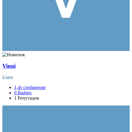
Vinni
Users
1,4т
сообщения
0
Badges
1
Репутация