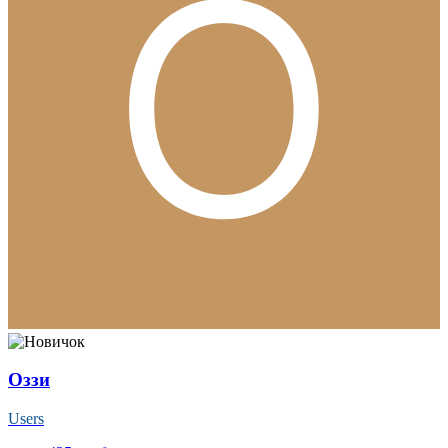
Оззи
Users