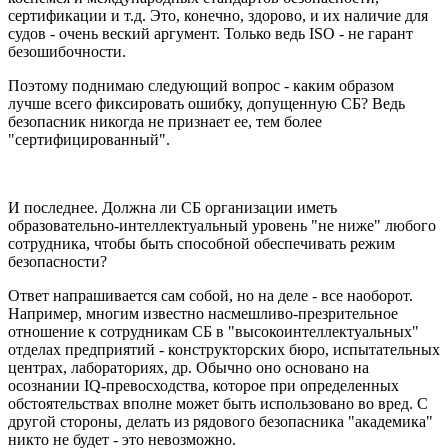
сертификации и т.д. Это, конечно, здорово, и их наличие для
судов - очень веский аргумент. Только ведь ISO - не гарант
безошибочности.
Поэтому поднимаю следующий вопрос - каким образом
лучше всего фиксировать ошибку, допущенную СБ? Ведь
безопасник никогда не признает ее, тем более
"сертифицированный".
И последнее. Должна ли СБ организации иметь
образовательно-интеллектуальный уровень "не ниже" любого
сотрудника, чтобы быть способной обеспечивать режим
безопасности?
Ответ напрашивается сам собой, но на деле - все наоборот.
Например, многим известно насмешливо-презрительное
отношение к сотрудникам СБ в "высокоинтеллектуальных"
отделах предприятий - конструкторских бюро, испытательных
центрах, лабораториях, др. Обычно оно основано на
осознании IQ-превосходства, которое при определенных
обстоятельствах вполне может быть использовано во вред. С
другой стороны, делать из рядового безопасника "академика"
никто не будет - это невозможно.