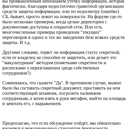
вы промышленным шпионажем утечку информации, которая
фактически, благодаря недостаточно грамотной организации
средств защиты информации, или по недосмотру (ошибке)
СБ, бывает, просто лежит на поверхности. На форуме где-то
было несколько примеров, когда целые директории с
документами доступны в открытой сети. Или есть
многочисленные примеры проведения "текущих"
переговоров в одних и тех же заведениях безо всяких средств
защиты. И т.д.
Другими словами, теряет ли информация статус секретной,
если ее владелец не способен ее защитить, или делает это
"макулатурным" методом (пометками секретности и
расписками о неразглашении среди собственных
сотрудников?)
Сомневаюсь, что скажете "Да". В противном случае, можно
было бы составить секретный документ, проставить на нем
соответствующий штампик, погрозить пальчиком
сотрудникам, а затем взять в руки мегафон, выйти на площадь
и зачитать его, с выражением.
Предполагаю, что если обсуждение пойдет, мы обязательно
коснемся и международных стандартов безопасности,