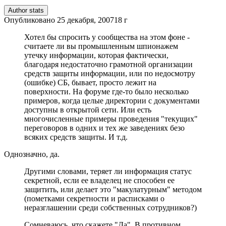
Author stats
Опубликовано
25 декабря, 2007
18 г
Хотел бы спросить у сообщества на этом фоне -
считаете ли вы промышленным шпионажем
утечку информации, которая фактически,
благодаря недостаточно грамотной организации
средств защиты информации, или по недосмотру
(ошибке) СБ, бывает, просто лежит на
поверхности. На форуме где-то было несколько
примеров, когда целые директории с документами
доступны в открытой сети. Или есть
многочисленные примеры проведения "текущих"
переговоров в одних и тех же заведениях безо
всяких средств защиты. И т.д.
Однозначно, да.
Другими словами, теряет ли информация статус
секретной, если ее владелец не способен ее
защитить, или делает это "макулатурным" методом
(пометками секретности и расписками о
неразглашении среди собственных сотрудников?)
Сомневаюсь, что скажете "Да". В противном