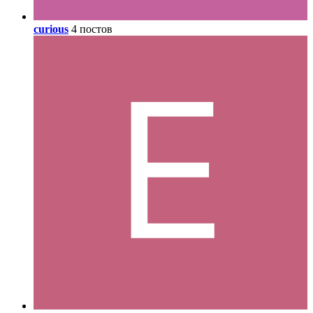
curious
4 постов