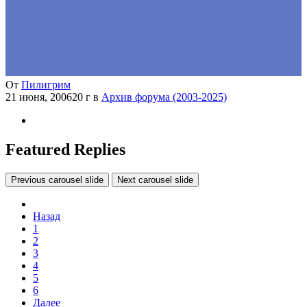
От
Пилигрим
21 июня, 2006
20 г
в
Архив форума (2003-2025)
Featured Replies
Previous carousel slide
Next carousel slide
Назад
1
2
3
4
5
6
Далее