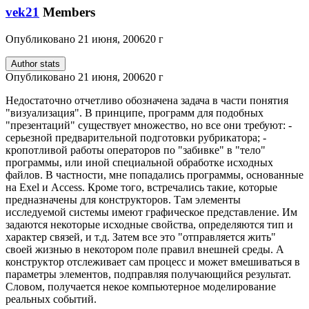
vek21
Members
Опубликовано
21 июня, 2006
20 г
Author stats
Опубликовано
21 июня, 2006
20 г
Недостаточно отчетливо обозначена задача в части понятия
"визуализация". В принципе, программ для подобных
"презентаций" существует множество, но все они требуют: -
серьезной предварительной подготовки рубрикатора; -
кропотливой работы операторов по "забивке" в "тело"
программы, или иной специальной обработке исходных
файлов. В частности, мне попадались программы, основанные
на Exel и Access. Кроме того, встречались такие, которые
предназначены для конструкторов. Там элементы
исследуемой системы имеют графическое представление. Им
задаются некоторые исходные свойства, определяются тип и
характер связей, и т.д. Затем все это "отправляется жить"
своей жизнью в некотором поле правил внешней среды. А
конструктор отслеживает сам процесс и может вмешиваться в
параметры элементов, подправляя получающийся результат.
Словом, получается некое компьютерное моделирование
реальных событий.