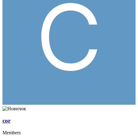
cor
Members