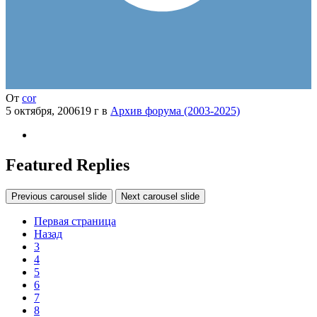
От
cor
5 октября, 2006
19 г
в
Архив форума (2003-2025)
Featured Replies
Previous carousel slide
Next carousel slide
Первая страница
Назад
3
4
5
6
7
8