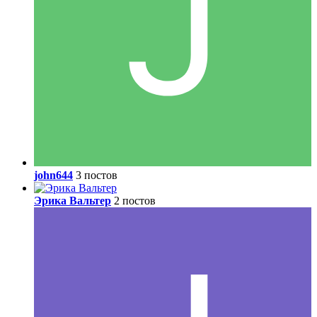
john644
3 постов
Эрика Вальтер
2 постов