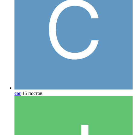
cor
15 постов