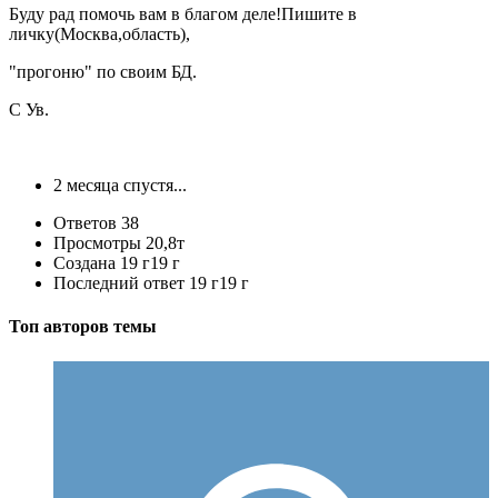
Буду рад помочь вам в благом деле!Пишите в
личку(Москва,область),
"прогоню" по своим БД.
С Ув.
2 месяца спустя...
Ответов
38
Просмотры
20,8т
Создана
19 г
19 г
Последний ответ
19 г
19 г
Топ авторов темы