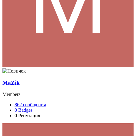
MaZik
Members
862
сообщения
0
Badges
0
Репутация