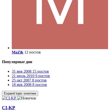
MaZik
12 постов
Популярные дни
31 янв 2008
15 постов
21 июль 2010
9 постов
25 окт 2007
8 постов
18 янв 2008
8 постов
Expand topic overview
CI-KP