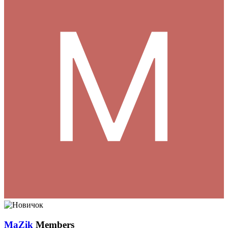
MaZik
Members