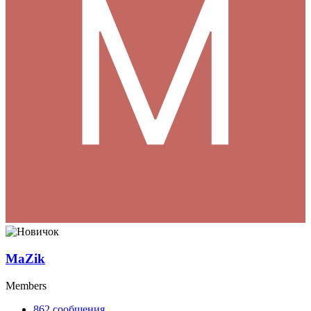
MaZik
Members
862
сообщения