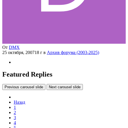
От
DMX
25 октября, 2007
18 г
в
Архив форума (2003-2025)
Featured Replies
Previous carousel slide
Next carousel slide
Назад
1
2
3
4
5