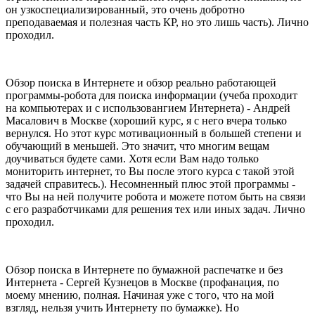
он узкоспециализированный, это очень добротно
преподаваемая и полезная часть КР, но это лишь часть). Лично
проходил.
Обзор поиска в Интернете и обзор реально работающей
программы-робота для поиска информации (учеба проходит
на компьютерах и с использовангием Интернета) - Андрей
Масалович в Москве (хороший курс, я с него вчера только
вернулся. Но этот курс мотивационный в большей степени и
обучающий в меньшей. Это значит, что многим вещам
доучиваться будете сами. Хотя если Вам надо только
мониторить интернет, то Вы после этого курса с такой этой
задачей справитесь.). Несомненный плюс этой программы -
что Вы на ней получите робота и можете потом быть на связи
с его разработчиками для решения тех или иных задач. Лично
проходил.
Обзор поиска в Интернете по бумажной распечатке и без
Интернета - Сергей Кузнецов в Москве (профанация, по
моему мнению, полная. Начиная уже с того, что на мой
взгляд, нельзя учить Интернету по бумажке). Но