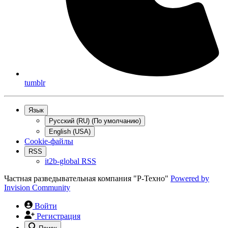
tumblr
Язык
Русский (RU) (По умолчанию)
English (USA)
Cookie-файлы
RSS
it2b-global RSS
Частная разведывательная компания "Р-Техно"
Powered by
Invision Community
Войти
Регистрация