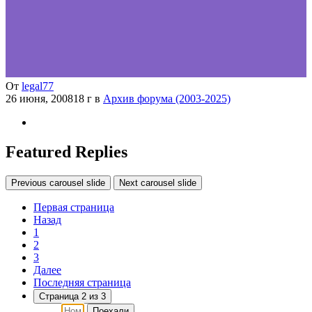
От
legal77
26 июня, 2008
18 г
в
Архив форума (2003-2025)
Featured Replies
Previous carousel slide
Next carousel slide
Первая страница
Назад
1
2
3
Далее
Последняя страница
Страница 2 из 3
Поехали