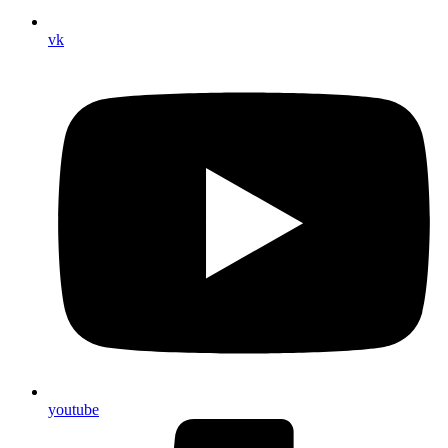
vk
youtube