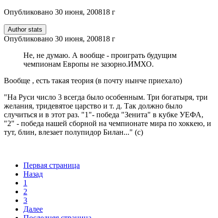
Опубликовано
30 июня, 2008
18 г
Author stats
Опубликовано
30 июня, 2008
18 г
Не, не думаю. А вообще - проиграть будущим
чемпионам Европы не зазорно.ИМХО.
Вообще , есть такая теория (в почту нынче приехало)
"На Руси число 3 всегда было особенным. Три богатыря, три
желания, тридевятое царство и т. д. Так должно было
случиться и в этот раз. "1"- победа "Зенита" в кубке УЕФА,
"2" - победа нашей сборной на чемпионате мира по хоккею, и
тут, блин, влезает полупидор Билан..." (с)
Первая страница
Назад
1
2
3
Далее
Последняя страница