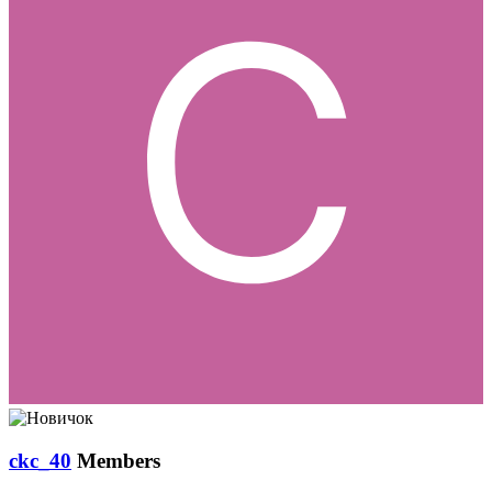
ckc_40
Members