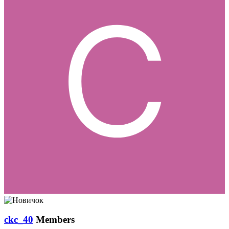
ckc_40
Members