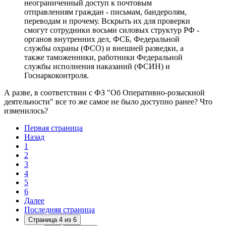
неограниченный доступ к почтовым
отправлениям граждан - письмам, бандеролям,
переводам и прочему. Вскрыть их для проверки
смогут сотрудники восьми силовых структур РФ -
органов внутренних дел, ФСБ, Федеральной
службы охраны (ФСО) и внешней разведки, а
также таможенники, работники Федеральной
службы исполнения наказаний (ФСИН) и
Госнаркоконтроля.
А разве, в соответствии с ФЗ "Об Оперативно-розыскной
деятельности" все то же самое не было доступно ранее? Что
изменилось?
Первая страница
Назад
1
2
3
4
5
6
Далее
Последняя страница
Страница 4 из 6