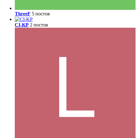
ThreeF
5 постов
CI-KP
2 постов