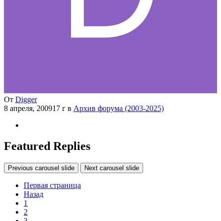
От
Digger
8 апреля, 2009
17 г
в
Архив форума (2003-2025)
Featured Replies
Previous carousel slide
Next carousel slide
Первая страница
Назад
1
2
3