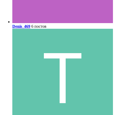
Denis_469
6 постов