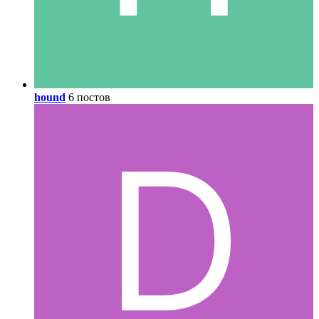
hound
6 постов