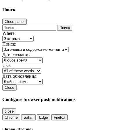
Поиск
Close panel
Поиск
Where:
Поиск:
Дата создания:
Use:
Дата обновления:
Close
Configure browser push notifications
close
Chrome
Safari
Edge
Firefox
Chrome (Android)