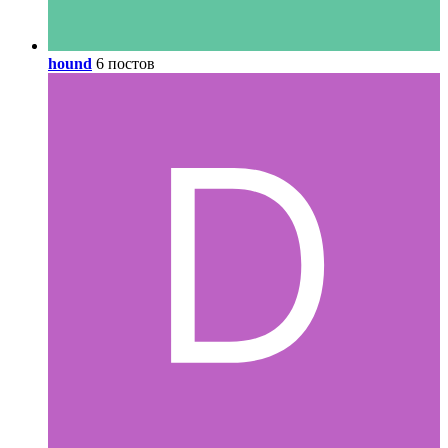
hound
6 постов