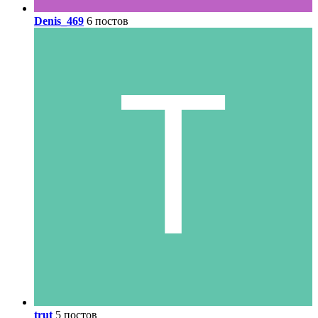
Denis_469
6 постов
trut
5 постов