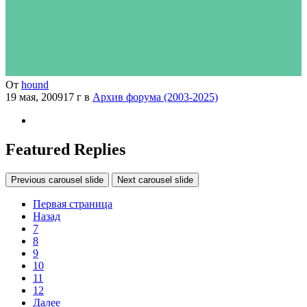
От
hound
19 мая, 2009
17 г
в
Архив форума (2003-2025)
Featured Replies
Previous carousel slide
Next carousel slide
Первая страница
Назад
7
8
9
10
11
12
Далее