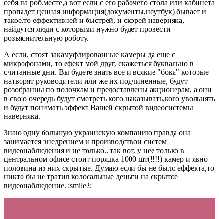
себя на роб.месте,а вот если с его рабочего стола или кабинета
пропадет ценная информация(документы,ноутбук) бывает и
такое,то еффективней и быстрей, и скорей наверняка,
найдутся люди с которыми нужно будет провести
розъяснительную роботу.
А если, стоят закамуфлированные камеры да еще с
микрофонами, то ефект мой друг, скажеться буквально в
считанные дни. Вы будете знать все и всякие "бока" которые
натворят руководители или же их подчиненные, будут
розобранны по полочкам и предоставлены акционерам, а они
в свою очередь будут смотреть кого наказывать,кого увольнять
и будут понимать эффект Вашей скрытой видеосистемы
наверняка.
Знаю одну большую украинскую компанию,правда она
занимается внедрением и производствои систем
видеонаблюдения и не только...так вот, у нее только в
центральном офисе стоит порядка 1000 шт(!!!!) камер и явно
половина из них скрытые. Думаю если бы не было еффекта,то
никто бы не тратил колосальные деньги на скрытое
видеонаблюдение. :smile2: