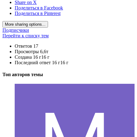
Share on X
Поделиться в Facebook
Поделиться в Pinterest
More sharing options...
Подписчики
Перейти к списку тем
Ответов
17
Просмотры
6,6т
Создана
16 г
16 г
Последний ответ
16 г
16 г
Топ авторов темы