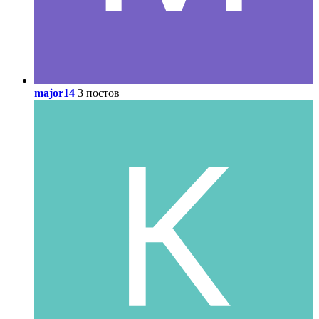
major14
3 постов