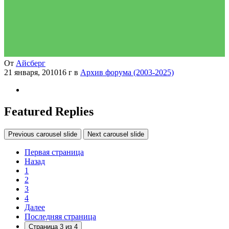
От
Айсберг
21 января, 2010
16 г
в
Архив форума (2003-2025)
Featured Replies
Previous carousel slide
Next carousel slide
Первая страница
Назад
1
2
3
4
Далее
Последняя страница
Страница 3 из 4