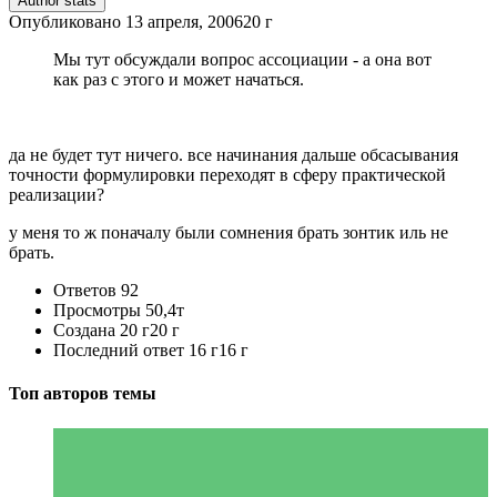
Author stats
Опубликовано
13 апреля, 2006
20 г
Мы тут обсуждали вопрос ассоциации - а она вот
как раз с этого и может начаться.
да не будет тут ничего. все начинания дальше обсасывания
точности формулировки переходят в сферу практической
реализации?
у меня то ж поначалу были сомнения брать зонтик иль не
брать.
Ответов
92
Просмотры
50,4т
Создана
20 г
20 г
Последний ответ
16 г
16 г
Топ авторов темы