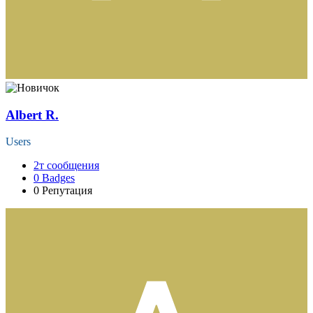
Albert R.
Users
2т
сообщения
0
Badges
0
Репутация