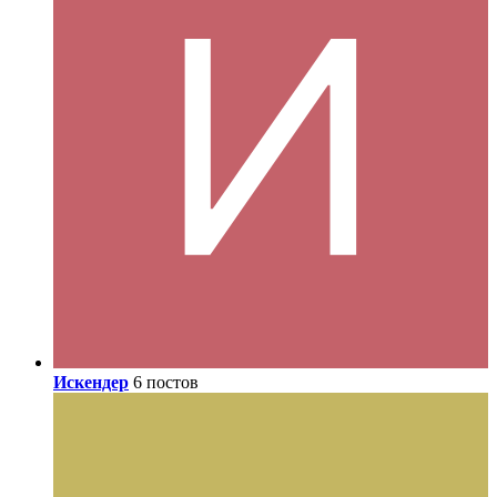
Искендер
6 постов