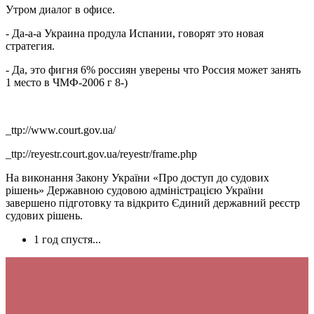
Утром диалог в офисе.
- Да-а-а Украина продула Испании, говорят это новая
стратегия.
- Да, это фигня 6% россиян уверены что Россия может занять
1 место в ЧМФ-2006 г 8-)
_ttp://www.court.gov.ua/
_ttp://reyestr.court.gov.ua/reyestr/frame.php
На виконання Закону України «Про доступ до судових
рішень» Державною судовою адміністрацією України
завершено підготовку та відкрито Єдиний державний реєстр
судових рішень.
1 год спустя...