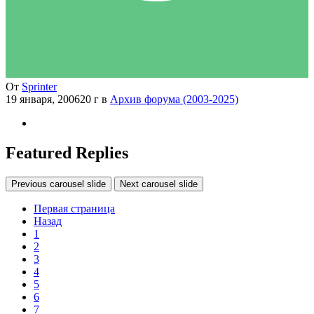
От
Sprinter
19 января, 2006
20 г
в
Архив форума (2003-2025)
Featured Replies
Previous carousel slide
Next carousel slide
Первая страница
Назад
1
2
3
4
5
6
7