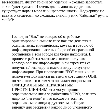
вытаскивает. Живут то они от "сделки" - сколько заработал,
так и будет кушать. И очень для немногих среди них
существует нормы морали и нравственности. Подчеркну: не
всех это касается... но скольких знаю... у них "бабульки" рулят.
:smile3:
Господин "Лак" не говорю об отработке
ориентировок в смысле того как это делается в
официальных милицейских кругах, я говорю об
информировании частных бюро об оперативной
обстановке в том городе где бюро находится. В
процессе работы частные сыщики получают
гораздо больше информации /или стремятся ее
получить,/ чем надо, я имею в виду попутную
информацию. При проведении "РО" сыщик и не
использует документы штатного сотрудника ОВД,
но что плохого в том что он задаст вопросы по
ОФИЦИАЛЬНЫМ НЕРАСКЫТЫМ
ПРЕСТУПЛЕНИЯМ, его могут принять
опрашиваемые лица за работника УГРО, если это
надо по "легенде" и что плохого в том что
опрашиваемые люди дадут хоть малейшую
зацепку для раскрытия какого либо уголовного