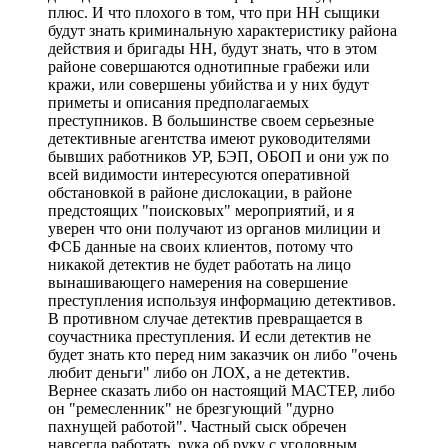
плюс. И что плохого в том, что при НН сыщики
будут знать криминальную характеристику района
действия и бригады НН, будут знать, что в этом
районе совершаются однотипные грабежи или
кражи, или совершены убийства и у них будут
приметы и описания предполагаемых
преступников. В большинстве своем серьезные
детективные агентства имеют руководителями
бывших работников УР, БЭП, ОБОП и они уж по
всей видимости интересуются оперативной
обстановкой в районе дислокации, в районе
предстоящих "поисковых" мероприятий, и я
уверен что они получают из органов милиции и
ФСБ данные на своих клиентов, потому что
никакой детектив не будет работать на лицо
вынашивающего намерения на совершение
преступления используя информацию детективов.
В противном случае детектив превращается в
соучастника преступления. И если детектив не
будет знать кто перед ним заказчик он либо "очень
любит деньги" либо он ЛОХ, а не детектив.
Вернее сказать либо он настоящий МАСТЕР, либо
он "ремесленник" не брезгующий "дурно
пахнущей работой". Частный сыск обречен
навсегда работать, рука об руку с уголовным