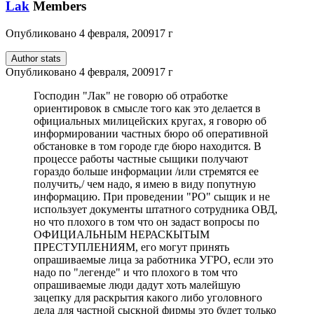
Lak
Members
Опубликовано
4 февраля, 2009
17 г
Author stats
Опубликовано
4 февраля, 2009
17 г
Господин "Лак" не говорю об отработке
ориентировок в смысле того как это делается в
официальных милицейских кругах, я говорю об
информировании частных бюро об оперативной
обстановке в том городе где бюро находится. В
процессе работы частные сыщики получают
гораздо больше информации /или стремятся ее
получить,/ чем надо, я имею в виду попутную
информацию. При проведении "РО" сыщик и не
использует документы штатного сотрудника ОВД,
но что плохого в том что он задаст вопросы по
ОФИЦИАЛЬНЫМ НЕРАСКЫТЫМ
ПРЕСТУПЛЕНИЯМ, его могут принять
опрашиваемые лица за работника УГРО, если это
надо по "легенде" и что плохого в том что
опрашиваемые люди дадут хоть малейшую
зацепку для раскрытия какого либо уголовного
дела для частной сыскной фирмы это будет только