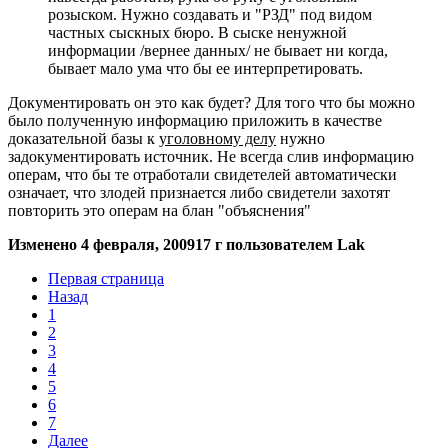
розыском. Нужно создавать и "РЗД" под видом
частных сыскных бюро. В сыске ненужной
информации /вернее данных/ не бывает ни когда,
бывает мало ума что бы ее интерпретировать.
Документировать он это как будет? Для того что бы можно
было полученную информацию приложить в качестве
доказательной базы к
уголовному делу
нужно
задокументировать источник. Не всегда слив информацию
операм, что бы те отработали свидетелей автоматически
означает, что злодей признается либо свидетели захотят
повторить это операм на блан "объяснения"
Изменено
4 февраля, 2009
17 г
пользователем Lak
Первая страница
Назад
1
2
3
4
5
6
7
Далее