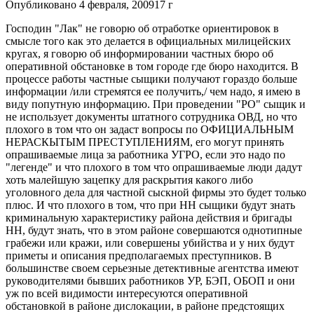
Опубликовано
4 февраля, 2009
17 г
Господин "Лак" не говорю об отработке ориентировок в
смысле того как это делается в официальных милицейских
кругах, я говорю об информировании частных бюро об
оперативной обстановке в том городе где бюро находится. В
процессе работы частные сыщики получают гораздо больше
информации /или стремятся ее получить,/ чем надо, я имею в
виду попутную информацию. При проведении "РО" сыщик и
не использует документы штатного сотрудника ОВД, но что
плохого в том что он задаст вопросы по ОФИЦИАЛЬНЫМ
НЕРАСКЫТЫМ ПРЕСТУПЛЕНИЯМ, его могут принять
опрашиваемые лица за работника УГРО, если это надо по
"легенде" и что плохого в том что опрашиваемые люди дадут
хоть малейшую зацепку для раскрытия какого либо
уголовного дела для частной сыскной фирмы это будет только
плюс. И что плохого в том, что при НН сыщики будут знать
криминальную характеристику района действия и бригады
НН, будут знать, что в этом районе совершаются однотипные
грабежи или кражи, или совершены убийства и у них будут
приметы и описания предполагаемых преступников. В
большинстве своем серьезные детективные агентства имеют
руководителями бывших работников УР, БЭП, ОБОП и они
уж по всей видимости интересуются оперативной
обстановкой в районе дислокации, в районе предстоящих