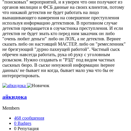
"поисковых" мероприятий, и я уверен что они получают из
органов милиции и ФСБ данные на своих клиентов, потому
что никакой детектив не будет работать на лицо
вынашивающего намерения на совершение преступления
используя информацию детективов. В противном случае
детектив превращается в соучастника преступления. И если
детектив не будет знать кто перед ним заказчик он либо
"очень любит деньги" либо он ЛОХ, а не детектив. Вернее
сказать либо он настоящий МАСТЕР, либо он "ремесленник"
не брезгующий "дурно пахнущей работой". Частный сыск
обречен навсегда работать, рука об руку с уголовным
розыском. Нужно создавать и "РЗД" под видом частных
сыскных бюро. В сыске ненужной информации /вернее
данных/ не бывает ни когда, бывает мало ума что бы ее
интерпретировать.
айкидока
Members
468
сообщения
0
Badges
0
Репутация