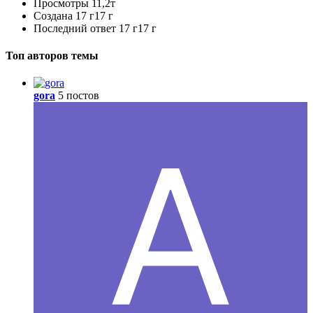
Просмотры
11,2т
Создана
17 г
17 г
Последний ответ
17 г
17 г
Топ авторов темы
gora
5 постов