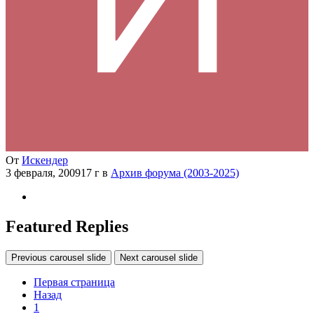
От
Искендер
3 февраля, 2009
17 г
в
Архив форума (2003-2025)
Featured Replies
Previous carousel slide
Next carousel slide
Первая страница
Назад
1