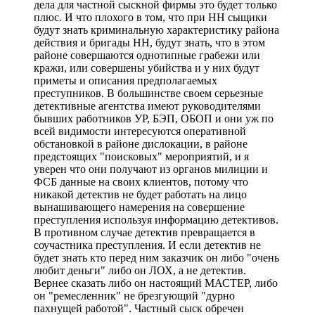
дела для частной сыскной фирмы это будет только
плюс. И что плохого в том, что при НН сыщики
будут знать криминальную характеристику района
действия и бригады НН, будут знать, что в этом
районе совершаются однотипные грабежи или
кражи, или совершены убийства и у них будут
приметы и описания предполагаемых
преступников. В большинстве своем серьезные
детективные агентства имеют руководителями
бывших работников УР, БЭП, ОБОП и они уж по
всей видимости интересуются оперативной
обстановкой в районе дислокации, в районе
предстоящих "поисковых" мероприятий, и я
уверен что они получают из органов милиции и
ФСБ данные на своих клиентов, потому что
никакой детектив не будет работать на лицо
вынашивающего намерения на совершение
преступления используя информацию детективов.
В противном случае детектив превращается в
соучастника преступления. И если детектив не
будет знать кто перед ним заказчик он либо "очень
любит деньги" либо он ЛОХ, а не детектив.
Вернее сказать либо он настоящий МАСТЕР, либо
он "ремесленник" не брезгующий "дурно
пахнущей работой". Частный сыск обречен