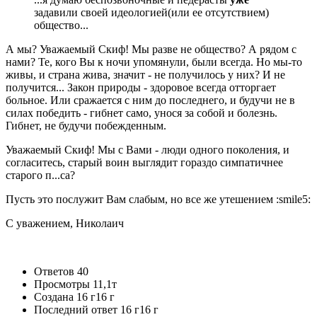
задавили своей идеологией(или ее отсутствием)
общество...
А мы? Уважаемый Скиф! Мы разве не общество? А рядом с
нами? Те, кого Вы к ночи упомянули, были всегда. Но мы-то
живы, и страна жива, значит - не получилось у них? И не
получится... Закон природы - здоровое всегда отторгает
больное. Или сражается с ним до последнего, и будучи не в
силах победить - гибнет само, унося за собой и болезнь.
Гибнет, не будучи побежденным.
Уважаемый Скиф! Мы с Вами - люди одного поколения, и
согласитесь, старый воин выглядит гораздо симпатичнее
старого п...са?
Пусть это послужит Вам слабым, но все же утешением :smile5:
С уважением, Николаич
Ответов
40
Просмотры
11,1т
Создана
16 г
16 г
Последний ответ
16 г
16 г