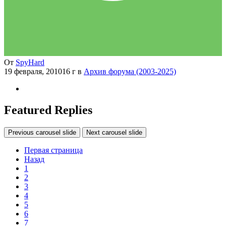
От
SpyHard
19 февраля, 2010
16 г
в
Архив форума (2003-2025)
Featured Replies
Previous carousel slide
Next carousel slide
Первая страница
Назад
1
2
3
4
5
6
7