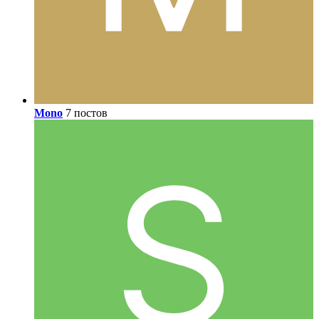
Mono
7 постов