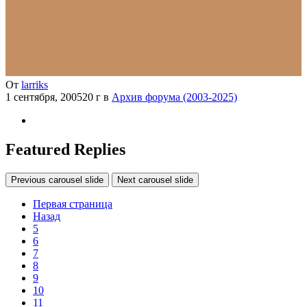
От
larriks
1 сентября, 2005
20 г
в
Архив форума (2003-2025)
Featured Replies
Previous carousel slide
Next carousel slide
Первая страница
Назад
5
6
7
8
9
10
11