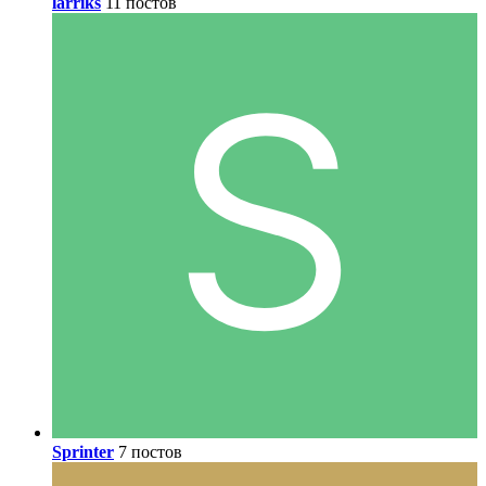
larriks
11 постов
Sprinter
7 постов