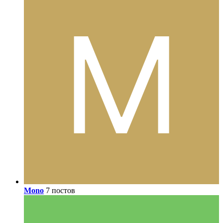
Mono
7 постов