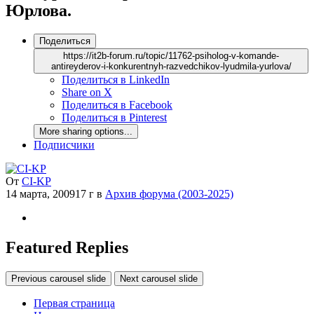
Юрлова.
Поделиться
https://it2b-forum.ru/topic/11762-psiholog-v-komande-
antireyderov-i-konkurentnyh-razvedchikov-lyudmila-yurlova/
Поделиться в LinkedIn
Share on X
Поделиться в Facebook
Поделиться в Pinterest
More sharing options...
Подписчики
От
CI-KP
14 марта, 2009
17 г
в
Архив форума (2003-2025)
Featured Replies
Previous carousel slide
Next carousel slide
Первая страница