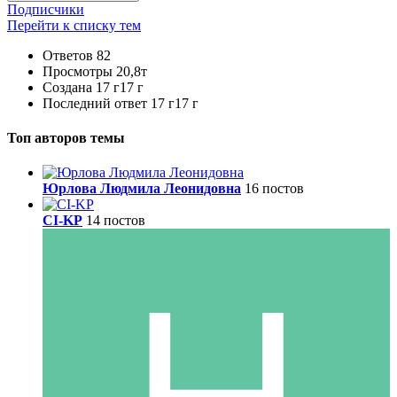
Подписчики
Перейти к списку тем
Ответов
82
Просмотры
20,8т
Создана
17 г
17 г
Последний ответ
17 г
17 г
Топ авторов темы
Юрлова Людмила Леонидовна
16 постов
CI-KP
14 постов