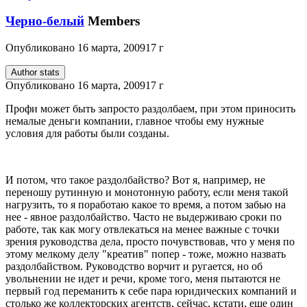
Черно-белый
Members
Опубликовано
16 марта, 2009
17 г
Author stats
Опубликовано
16 марта, 2009
17 г
Профи может быть запросто раздолбаем, при этом приносить
немалые деньги компании, главное чтобы ему нужные
условия для работы были созданы.
И потом, что такое раздолбайство? Вот я, например, не
переношу рутинную и монотонную работу, если меня такой
нагрузить, то я поработаю какое то время, а потом забью на
нее - явное раздолбайство. Часто не выдерживаю сроки по
работе, так как могу отвлекаться на менее важные с точки
зрения руководства дела, просто почувствовав, что у меня по
этому мелкому делу "креатив" попер - тоже, можно назвать
раздолбайством. Руководство ворчит и ругается, но об
увольнении не идет и речи, кроме того, меня пытаются не
первый год переманить к себе пара юридических компаний и
столько же коллекторских агентств, сейчас, кстати, еще один