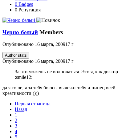
0
Badges
0
Репутация
Черно-белый
Members
Опубликовано
16 марта, 2009
17 г
Author stats
Опубликовано
16 марта, 2009
17 г
За это можешь не волноваться. Это я, как доктор...
:smile12:
да я то че, я за тебя боюсь, вылечат тебя и пипец всей
креативности ))))
Первая страница
Назад
1
2
3
4
5