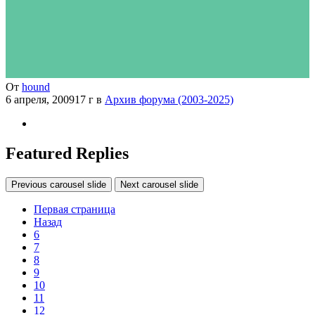
От
hound
6 апреля, 2009
17 г
в
Архив форума (2003-2025)
Featured Replies
Previous carousel slide
Next carousel slide
Первая страница
Назад
6
7
8
9
10
11
12