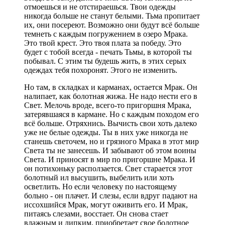
отмоешься и не отстираешься. Твои одежды
никогда больше не станут белыми. Тьма пропитает
их, они посереют. Возможно они будут всё больше
темнеть с каждым погружением в озеро Мрака.
Это твой крест. Это твоя плата за победу. Это
будет с тобой всегда - печать Тьмы, в которой ты
побывал. С этим ты будешь жить, в этих серых
одеждах тебя похоронят. Этого не изменить.
Но там, в складках и карманах, остается Мрак. Он
налипает, как болотная жижа. Не надо нести его в
Свет. Мелочь вроде, всего-то пригоршня Мрака,
затерявшаяся в кармане. Но с каждым походом его
всё больше. Отряхнись. Вычисть свои хоть далеко
уже не белые одежды. Ты в них уже никогда не
станешь светочем, но и грязного Мрака в этот мир
Света ты не занесешь. И забывают об этом воины
Света. И приносят в мир по пригоршне Мрака. И
он потихоньку расползается. Свет старается этот
болотный ил высушить, выбелить или хоть
осветлить. Но если человеку по настоящему
больно - он плачет. И слезы, если вдруг падают на
иссохшийся Мрак, могут оживить его. И Мрак,
питаясь слезами, восстает. Он снова стает
влажным и липким, приобретает свое болотное