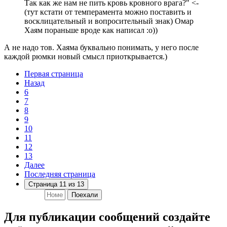
Так как же нам не пить кровь кровного врага?" <-
(тут кстати от темперамента можно поставить и
восклицательный и вопросительный знак) Омар
Хаям пораньше вроде как написал :о))
А не надо тов. Хаяма буквально понимать, у него после
каждой рюмки новый смысл приоткрывается.)
Первая страница
Назад
6
7
8
9
10
11
12
13
Далее
Последняя страница
Страница 11 из 13
Поехали
Для публикации сообщений создайте