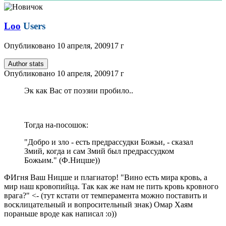
Loo
Users
Опубликовано
10 апреля, 2009
17 г
Author stats
Опубликовано
10 апреля, 2009
17 г
Эк как Вас от поэзии пробило..
Тогда на-посошок:
"Добро и зло - есть предрассудки Божьи, - сказал
Змий, когда и сам Змий был предрассудком
Божьим." (Ф.Ницше))
ФИгня Ваш Ницше и плагиатор! "Вино есть мира кровь, а
мир наш кровопийца. Так как же нам не пить кровь кровного
врага?" <- (тут кстати от темперамента можно поставить и
восклицательный и вопросительный знак) Омар Хаям
пораньше вроде как написал :о))