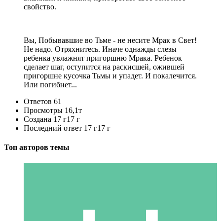
свойство.
Вы, Побывавшие во Тьме - не несите Мрак в Свет!
Не надо. Отряхнитесь. Иначе однажды слезы
ребенка увлажнят пригоршню Мрака. Ребенок
сделает шаг, оступится на раскисшей, ожившей
пригоршне кусочка Тьмы и упадет. И покалечится.
Или погибнет...
Ответов
61
Просмотры
16,1т
Создана
17 г
17 г
Последний ответ
17 г
17 г
Топ авторов темы