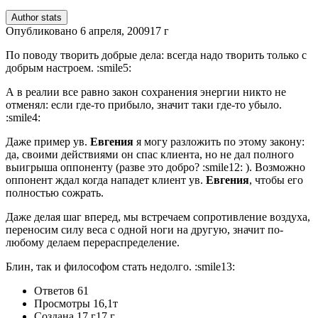
Author stats
Опубликовано
6 апреля, 2009
17 г
По поводу творить добрые дела: всегда надо творить только с
добрым настроем. :smile5:
А в реалии все равно закон сохранения энергии никто не
отменял: если где-то прибыло, значит таки где-то убыло.
:smile4:
Даже пример ув.
Евгения
я могу разложить по этому закону:
да, своими действиями он спас клиента, но не дал полного
выигрыша оппоненту (разве это добро? :smile12: ). Возможно
оппонент ждал когда нападет клиент ув.
Евгения
, чтобы его
полностью сожрать.
Даже делая шаг вперед, мы встречаем сопротивление воздуха,
переносим силу веса с одной ноги на другую, значит по-
любому делаем перераспределение.
Блин, так и философом стать недолго. :smile13:
Ответов
61
Просмотры
16,1т
Создана
17 г
17 г