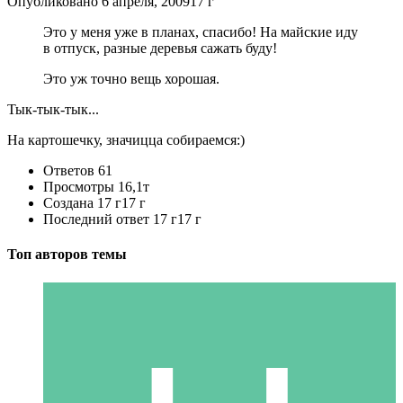
Опубликовано
6 апреля, 2009
17 г
Это у меня уже в планах, спасибо! На майские иду
в отпуск, разные деревья сажать буду!
Это уж точно вещь хорошая.
Тык-тык-тык...
На картошечку, значицца собираемся:)
Ответов
61
Просмотры
16,1т
Создана
17 г
17 г
Последний ответ
17 г
17 г
Топ авторов темы