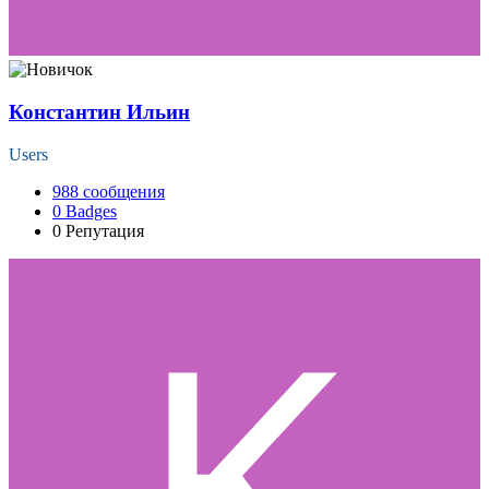
Константин Ильин
Users
988
сообщения
0
Badges
0
Репутация