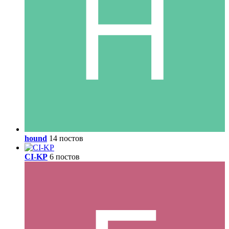
hound
14 постов
CI-KP
6 постов