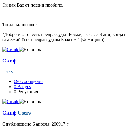
Эк как Вас от поэзии пробило..
Тогда на-посошок:
"Добро и зло - есть предрассудки Божьи, - сказал Змий, когда и
сам Змий был предрассудком Божьим." (Ф.Ницше))
Скиф
Users
690
сообщения
0
Badges
0
Репутация
Скиф
Users
Опубликовано
6 апреля, 2009
17 г