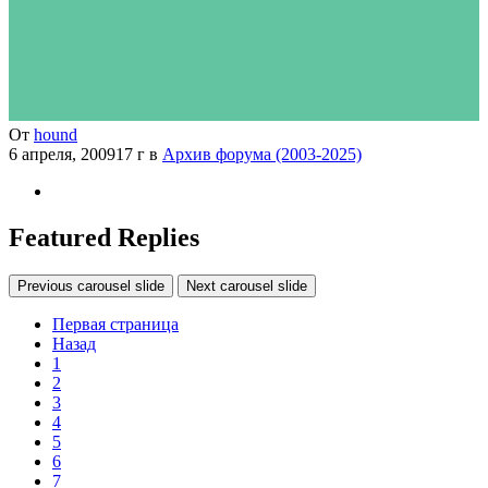
От
hound
6 апреля, 2009
17 г
в
Архив форума (2003-2025)
Featured Replies
Previous carousel slide
Next carousel slide
Первая страница
Назад
1
2
3
4
5
6
7