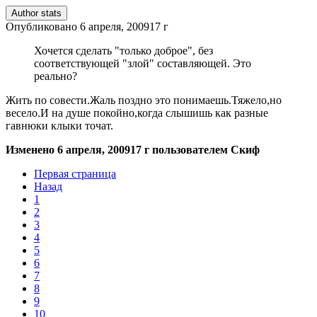
Author stats
Опубликовано
6 апреля, 2009
17 г
Хочется сделать "только доброе", без
соответствующей "злой" составляющей. Это
реально?
Жить по совести.Жаль поздно это понимаешь.Тяжело,но
весело.И на душе покойно,когда слышишь как разные
гавнюки клыки точат.
Изменено
6 апреля, 2009
17 г
пользователем Скиф
Первая страница
Назад
1
2
3
4
5
6
7
8
9
10