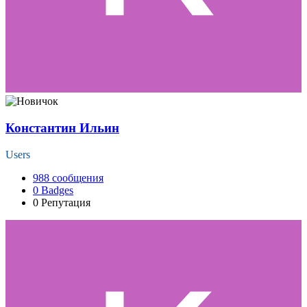
Константин Ильин
Users
988
сообщения
0
Badges
0
Репутация