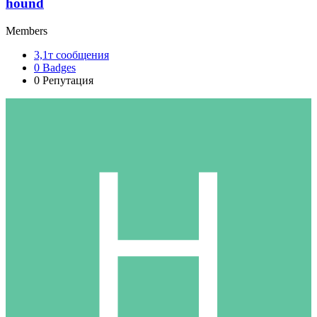
hound
Members
3,1т
сообщения
0
Badges
0
Репутация