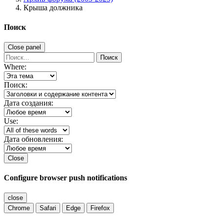
Крыша должника
Поиск
Close panel
Поиск
Where:
Поиск:
Дата создания:
Use:
Дата обновления:
Close
Configure browser push notifications
close
Chrome
Safari
Edge
Firefox