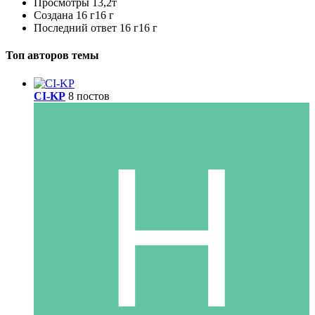
Просмотры
13,2т
Создана
16 г
16 г
Последний ответ
16 г
16 г
Топ авторов темы
CI-KP
8 постов