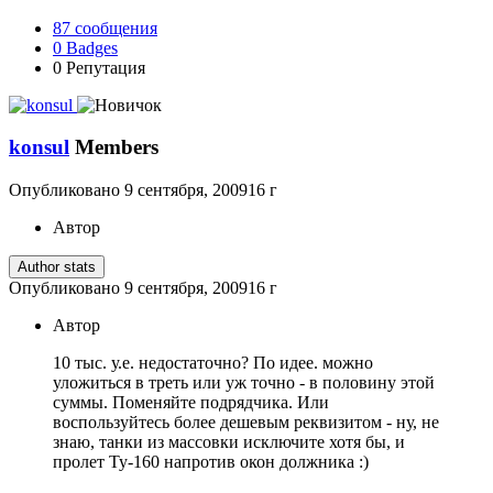
87
сообщения
0
Badges
0
Репутация
konsul
Members
Опубликовано
9 сентября, 2009
16 г
Автор
Author stats
Опубликовано
9 сентября, 2009
16 г
Автор
10 тыс. у.е. недостаточно? По идее. можно
уложиться в треть или уж точно - в половину этой
суммы. Поменяйте подрядчика. Или
воспользуйтесь более дешевым реквизитом - ну, не
знаю, танки из массовки исключите хотя бы, и
пролет Ту-160 напротив окон должника :)