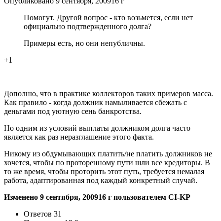
Опубликовано
9 сентября, 2009
16 г
Помогут. Другой вопрос - кто возьмется, если нет
официально подтвержденного долга?
Примеры есть, но они непубличны.
+1
Дополню, что в практике коллекторов таких примеров масса.
Как правило - когда должник намыливается сбежать с
деньгами под уютную сень банкротства.
Но одним из условий выплаты должником долга часто
является как раз неразглашение этого факта.
Никому из обдумывающих платить/не платить должников не
хочется, чтобы по проторенному пути шли все кредиторы. В
то же время, чтобы проторить этот путь, требуется немалая
работа, адаптированная под каждый конкретный случай.
Изменено
9 сентября, 2009
16 г
пользователем CI-KP
Ответов
31