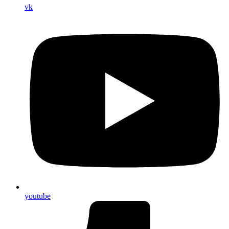
vk
youtube