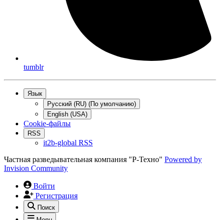
tumblr
Язык
Русский (RU) (По умолчанию)
English (USA)
Cookie-файлы
RSS
it2b-global RSS
Частная разведывательная компания "Р-Техно"
Powered by
Invision Community
Войти
Регистрация
Поиск
Menu