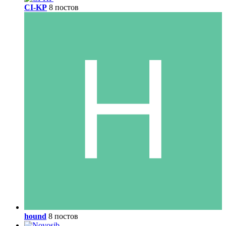
CI-KP
8 постов
hound
8 постов