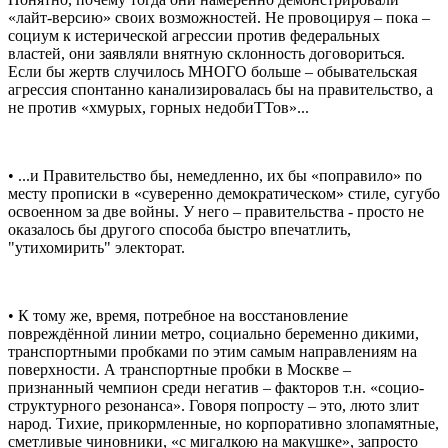
«лайт-версию» своих возможностей. Не провоцируя – пока –
социум к истерической агрессии против федеральных
властей, они заявляли внятную склонность договориться.
Если бы жертв случилось МНОГО больше – обывательская
агрессия спонтанно канализировалась бы на правительство, а
не против «хмурых, горных недобиТТов»...
• ...и Правительство бы, немедленно, их бы «поправило» по
месту прописки в «суверенно демократическом» стиле, сугубо
освоенном за две войны. У него – правительства - просто не
оказалось бы другого способа быстро впечатлить,
"утихомирить" электорат.
• К тому же, время, потребное на восстановление
повреждённой линии метро, социально беременно дикими,
транспортными пробками по этим самым направлениям на
поверхности. А транспортные пробки в Москве –
признанный чемпион среди негатив – факторов т.н. «социо-
структурного резонанса». Говоря попросту – это, люто злит
народ. Тихие, прикормленные, но корпоративно злопамятные,
сметливые чиновники, «с мигалкою на макушке», запросто