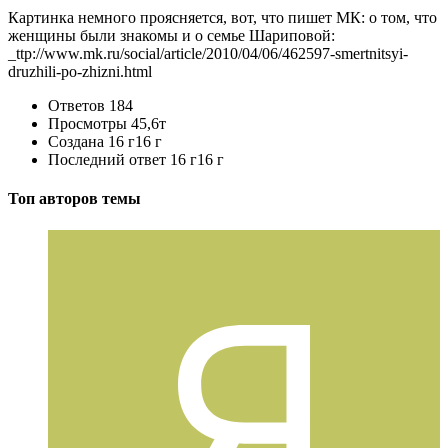
Картинка немного проясняется, вот, что пишет МК: о том, что
женщины были знакомы и о семье Шариповой:
_ttp://www.mk.ru/social/article/2010/04/06/462597-smertnitsyi-
druzhili-po-zhizni.html
Ответов
184
Просмотры
45,6т
Создана
16 г
16 г
Последний ответ
16 г
16 г
Топ авторов темы