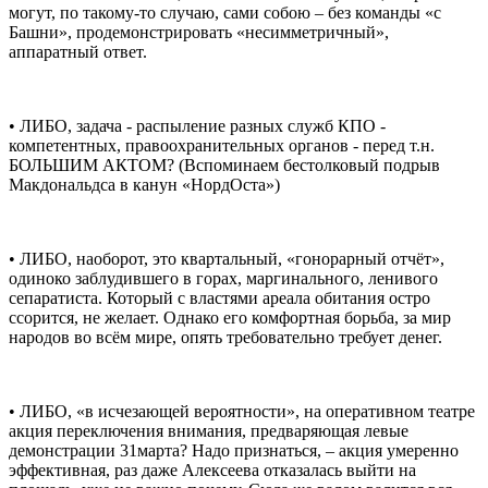
могут, по такому-то случаю, сами собою – без команды «с
Башни», продемонстрировать «несимметричный»,
аппаратный ответ.
• ЛИБО, задача - распыление разных служб КПО -
компетентных, правоохранительных органов - перед т.н.
БОЛЬШИМ АКТОМ? (Вспоминаем бестолковый подрыв
Макдональдса в канун «НордОста»)
• ЛИБО, наоборот, это квартальный, «гонорарный отчёт»,
одиноко заблудившего в горах, маргинального, ленивого
сепаратиста. Который с властями ареала обитания остро
ссорится, не желает. Однако его комфортная борьба, за мир
народов во всём мире, опять требовательно требует денег.
• ЛИБО, «в исчезающей вероятности», на оперативном театре
акция переключения внимания, предваряющая левые
демонстрации 31марта? Надо признаться, – акция умеренно
эффективная, раз даже Алексеева отказалась выйти на