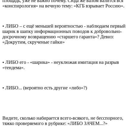
площадь, уже не важно почему. Сюда же валом валится вся
«конспирология» на вечную тему: «КГБ взрывает Россию».
• ЛИБО – с ещё меньшей вероятностью - наблюдаем первый
шарик в шапку информационных поводов к добровольно-
досрочному возвращению «старшего гаранта»? Девиз:
«Докрутим, скрученые гайки»
• ЛИБО его - «шарика» - неуклюжая имитация на разрыв
«тендема».
• ЛИБО... (вероятно есть другие «либо»?)
Видите, сколько набирается всего-всякого, не бесспорного,
тяжко проверяемого в рубрике: «ЛИБО ЗАЧЕМ...?»