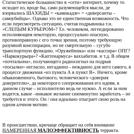
Статистическое большинство в «сети» интернет, почему то
исходит из, вроде бы, само разумеющейся мысли, де
взорвались ШАХИДЫ = «камикадзе» = «диверсанты –
самоубийцы». Однако это не единственная возможность. Что
если пересмотреть ситуацию, считая подрывника т.н.
«СЛЕПЫМ КУРЬЕРОМ»? Т.е. человеком, легендированно
исполняющим некоторую, процессуально опасную,
противоправную с его точки зрения, поэтому требующую
разумной конспирации, но не смертельную – сугубо
транспортную функцию. «Оружейника» или «кассира» ОПГ?
«Наркокурьера»? «Каптенармуса» ваххабитов. и т.д. В общем
«почтальона», получающего радиосигнал на подрыв
«посылки» негласно, негаданно - нежданно для него самого, в
процессе движения «из пункта А в пункт В». Ничего, кроме
обыкновенного, бытового, человеческого «доверия
доверителю», да некоторого сопереживания его идеям, в
данном случае – исполнителю ведь не нужно. А если за ним
водится, какое –никакое желание сиюминутно заработать – не
требуется и этого. Он / она идеально отыграет свою роль на
одном алчном мотиве.
В происшествии, кричаще обращает на себя внимание
НАМЕРЕННАЯ
МАЛОЭФФЕКТИВНОСТЬ
терракта.