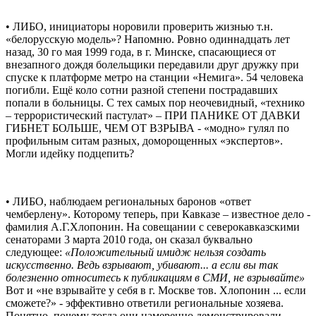
• ЛИБО, инициаторы норовили проверить жизнью т.н.
«белорусскую модель»? Напомню. Ровно одиннадцать лет
назад, 30 го мая 1999 года, в г. Минске, спасающиеся от
внезапного дождя болельщики передавили друг дружку при
спуске к платформе метро на станции «Немига». 54 человека
погибли. Ещё коло сотни разной степени пострадавших
попали в больницы. С тех самых пор неочевидный, «технико
– террористический пастулат» – ПРИ ПАНИКЕ ОТ ДАВКИ
ГИБНЕТ БОЛЬШЕ, ЧЕМ ОТ ВЗРЫВА - «модно» гулял по
профильным ситам разных, доморощенных «экспертов».
Могли идейку подцепить?
• ЛИБО, наблюдаем региональных баронов «ответ
чемберлену». Которому теперь, при Кавказе – известное дело -
фамилия А.Г.Хлопонин. На совещании с северокавказскими
сенаторами 3 марта 2010 года, он сказал буквально
следующее:
«Положительный имидж нельзя создать
искусственно. Ведь взрывают, убивают... а если вы так
болезненно относитесь к публикациям в СМИ, не взрывайте»
Вот и «не взрывайте у себя в г. Москве тов. Хлопонин ... если
сможете?» - эффективно ответили региональные хозяева.
Понятно, почему тогда они намеренно демонстрировали