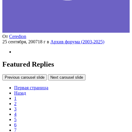
От
Ceredion
25 сентября, 2007
18 г
в
Архив форума (2003-2025)
Featured Replies
Previous carousel slide
Next carousel slide
Первая страница
Назад
1
2
3
4
5
6
7