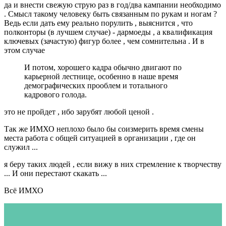
да и внести свежую струю раз в год/два кампании необходимо
. Смысл такому человеку быть связанным по рукам и ногам ?
Ведь если дать ему реально порулить , выяснится , что
полконторы (в лучшем случае) - дармоеды , а квалификация
ключевых (зачастую) фигур более , чем сомнительна . И в
этом случае
И потом, хорошего кадра обычно двигают по
карьерной лестнице, особенно в наше время
демографических прооблем и тотального
кадрового голода.
это не пройдет , ибо зарубят любой ценой .
Так же ИМХО неплохо было бы соизмерить время смены
места работа с общей ситуацией в организации , где он
служил ...
я беру таких людей , если вижу в них стремление к творчеству
... И они перестают скакать ...
Всё ИМХО