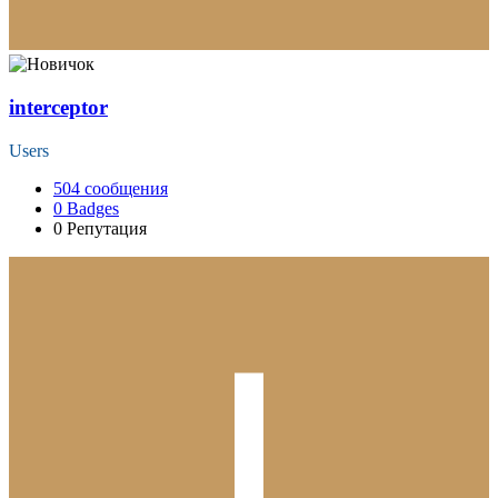
interceptor
Users
504
сообщения
0
Badges
0
Репутация