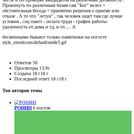
Прокинуть по различным базам сам "Бог" велел +
обстоятельная беседа = принятию решения о приеме или
отказе . А то что "летун" , так человек ищет там где лучше
условия , соц пакет - оплата труда - график работы-
удаленность от дома и тд, и тп .... А
бесменными бывают только памятники на погосте
style_emoticons/default/smile5.gif
Ответов
50
Просмотры
13,9т
Создана
18 г
18 г
Последний ответ
18 г
18 г
Топ авторов темы
РОНИН
6 постов