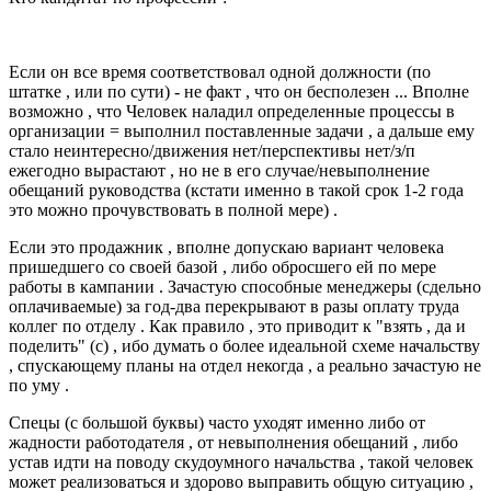
Если он все время соответствовал одной должности (по
штатке , или по сути) - не факт , что он бесполезен ... Вполне
возможно , что Человек наладил определенные процессы в
организации = выполнил поставленные задачи , а дальше ему
стало неинтересно/движения нет/перспективы нет/з/п
ежегодно вырастают , но не в его случае/невыполнение
обещаний руководства (кстати именно в такой срок 1-2 года
это можно прочувствовать в полной мере) .
Если это продажник , вполне допускаю вариант человека
пришедшего со своей базой , либо обросшего ей по мере
работы в кампании . Зачастую способные менеджеры (сдельно
оплачиваемые) за год-два перекрывают в разы оплату труда
коллег по отделу . Как правило , это приводит к "взять , да и
поделить" (с) , ибо думать о более идеальной схеме начальству
, спускающему планы на отдел некогда , а реально зачастую не
по уму .
Спецы (с большой буквы) часто уходят именно либо от
жадности работодателя , от невыполнения обещаний , либо
устав идти на поводу скудоумного начальства , такой человек
может реализоваться и здорово выправить общую ситуацию ,