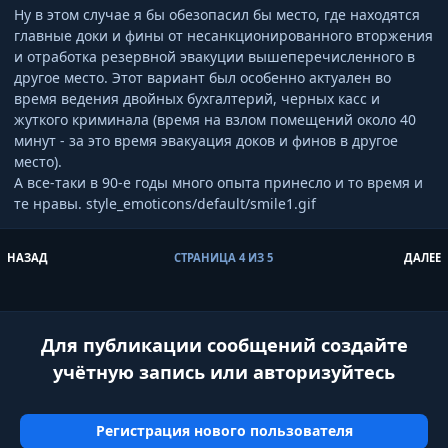
Ну в этом случае я бы обезопасил бы место, где находятся
главные доки и фины от несанкционированного вторжения
и отработка резервной эвакуции вышеперечисленного в
другое место. Этот вариант был особенно актуален во
время ведения двойных бухгалтерий, черных касс и
жуткого криминала (время на взлом помещений около 40
минут - за это время эвакуация доков и финов в другое
место).
А все-таки в 90-е годы много опыта принесло и то время и
те нравы.
style_emoticons/default/smile1.gif
ПЕРВАЯ СТРАНИЦА
П
НАЗАД
СТРАНИЦА 4 ИЗ 5
ДАЛЕЕ
Для публикации сообщений создайте
учётную запись или авторизуйтесь
Регистрация нового пользователя