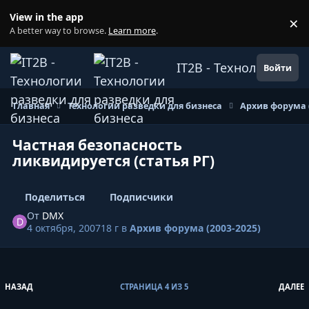
Перейти к содержанию
View in the app
×
Di
A better way to browse.
Learn more
.
IT2B - Технологии ра
Войти
Главная
Технологии разведки для бизнеса
Архив форума (
Частная безопасность
ликвидируется (статья РГ)
Поделиться
Подписчики
От
DMX
4 октября, 2007
18 г
в
Архив форума (2003-2025)
ПЕРВАЯ СТРАНИЦА
П
НАЗАД
СТРАНИЦА 4 ИЗ 5
ДАЛЕЕ