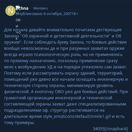
Author stats
nahna
Members
Опубликовано
6 октября, 2007
18 г
Для начала давайте внимательно почитаем дествующие
Законы "Об охранной и детективной деятельности" и Об
оружии". Если соблюдать букву Закона, то боевые действия
вообще невозсможны да и при разумных захватах оружие
всегда играло психологическую роль, но не применялось
по прямому назначению, поскольку применение сразу
вело к возбуждению УД и на порядок утяжеляло сам захват.
Поэтому если рассматривать охрану зданий, территорий,
помещений уже давно все начали оснащать инженерную и
техническую сторону охраны, минимизируя уровень
физической. А кнопочку ОВО уже для боевых действий. При
грамотной организации инженерной и технической
составляющей охраны захват даже специализированными
подразделениями оф. структур растягивается на
длительное время
style_emoticons/default/smile1.gif
и есть
тому примеры.
34055[/snapback]