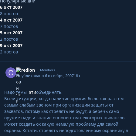
Популярные дни
6 окт 2007
8 постов
4 окт 2007
7 постов
5 окт 2007
2 постов
9 окт 2007
2 постов
Expand topic overview
Author stats
Ceredion
Members
Опубликовано
6 октября, 2007
18 г
Надо темы
эти
объединять.
Были ситуации, когда наличие оружия было как раз тем
самым слабым звеном при организации защиты от
захватов, потому как стрелять не будут, а беречь само
оружие надо и знание оппонентом некоторых ньюансов
может создать ох какую немалую проблему для самой
охраны. Кстати, стрелять неподготовленному охраннику в