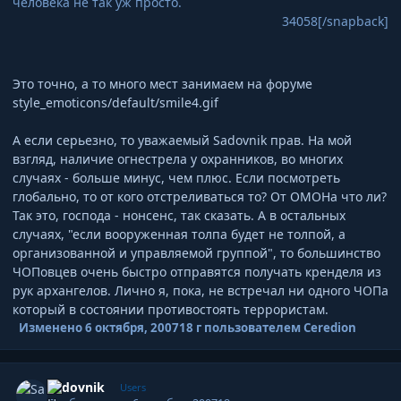
человека не так уж просто.
34058[/snapback]
Это точно, а то много мест занимаем на форуме
style_emoticons/default/smile4.gif
А если серьезно, то уважаемый Sadovnik прав. На мой
взгляд, наличие огнестрела у охранников, во многих
случаях - больше минус, чем плюс. Если посмотреть
глобально, то от кого отстреливаться то? От ОМОНа что ли?
Так это, господа - нонсенс, так сказать. А в остальных
случаях, "если вооруженная толпа будет не толпой, а
организованной и управляемой группой", то большинство
ЧОПовцев очень быстро отправятся получать кренделя из
рук архангелов. Лично я, пока, не встречал ни одного ЧОПа
который в состоянии противостоять террористам.
Изменено
6 октября, 2007
18 г
пользователем Ceredion
Author stats
Sadovnik
Users