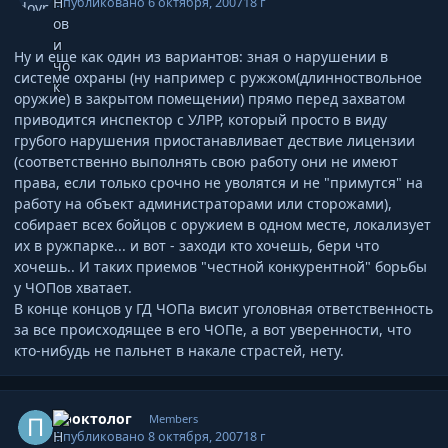
Опубликовано
6 октября, 2007
18 г
Ну и еще как один из вариантов: зная о нарушении в
системе охраны (ну например с ружжом(длинноствольное
оружие) в закрытом помещении) прямо перед захватом
приводится инспектор с УЛРР, который просто в виду
грубого нарушения приостанавливает дествие лицензии
(соответственно выполнять свою работу они не имеют
права, если только срочно не уволятся и не "примутся" на
работу на объект администраторами или сторожами),
собирает всех бойцов с оружием в одном месте, локализует
их в ружпарке... и вот - заходи кто хочешь, бери что
хочешь.. И таких приемов "честной конкурентной" борьбы
у ЧОПов хватает.
В конце концов у ГД ЧОПа висит уголовная ответственность
за все происходящее в его ЧОПе, а вот уверенности, что
кто-нибудь не пальнет в накале страстей, нету.
Author stats
Проктолог
Members
Опубликовано
8 октября, 2007
18 г