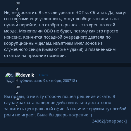
Не, не прокатит. В смысле урезать ЧОПы, СБ и т.п. Да, могут
со стволами еще усложнить, могут вообще заставить на
пугачи перейти, но отобрать рынок - это хрен по всей
морде. Монополии ОВО не будет, потому как это просто
нонсенс. Кончится посадкой очередного деятеля по
коррупционным делам, изъятием миллионов из
служебного сейфа (бывают же чудаки!) и плавненьким
откатом на прежние позиции.
Author stats
Sadovnik
Users
Опубликовано
9 октября, 2007
18 г
Вы правы, я не в ту сторону пошел решение искать. В
случае захвата наверное действительно достаточно
защитить центральный офис. А наличие оружия тут особой
роли не играет. Была бы дверь покрепче :)
34062[/snapback]