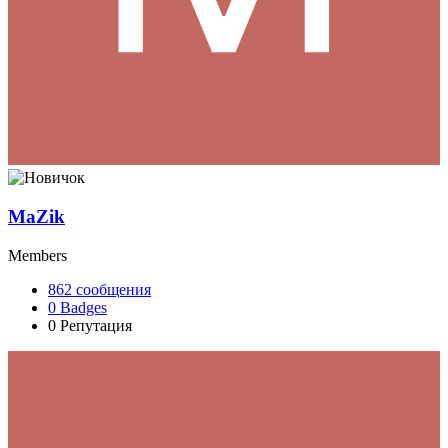
MaZik
Members
862
сообщения
0
Badges
0
Репутация