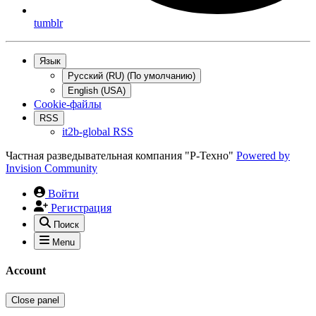
tumblr
Язык
Русский (RU) (По умолчанию)
English (USA)
Cookie-файлы
RSS
it2b-global RSS
Частная разведывательная компания "Р-Техно"
Powered by
Invision Community
Войти
Регистрация
Поиск
Menu
Account
Close panel