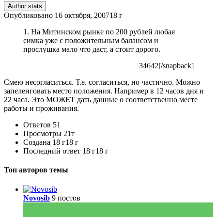
Author stats
Опубликовано
16 октября, 2007
18 г
1. На Митинском рынке по 200 рублей любая
симка уже с положительным балансом и
прослушка мало что даст, а стоит дорого.
34642[/snapback]
Смею несогласиться. Т.е. согласиться, но частично. Можно
запеленговать место положения. Например в 12 часов дня и
22 часа. Это МОЖЕТ дать данные о соответственно месте
работы и проживания.
Ответов
51
Просмотры
21т
Создана
18 г
18 г
Последний ответ
18 г
18 г
Топ авторов темы
Novosib
9 постов