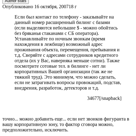
Author stats
Опубликовано
16 октября, 2007
18 г
Если был контакт по телефону - заказывайте на
данный номер расширенный билинг с базами
(если выделяются небольшие $ - можно обойтись
без бряканья стаканами с СБ оператора).
Устанавливайте по ночным звонкам (время
нахождения в лежбище) возможный адрес
проживания объекта, перемещения, пребывания и
т.д. Сверяйте с адресами сотрудников кредитного
отдела (их у Вас, наверняка меньше сотни). Также
посмотрите сотовые тел. в билинге - нет ли
корпоративных Вашей организации (так же не
тяжкий труд). Это минимум, что можно сделать,
если не затрагивать вопросы провокаций, подстав,
внедрения, разработок, детекторов и т.д.
34677[/snapback]
точно... можно добавить еще... если нет звонков фигуранта в
вашу корпоративную зону, то фактор сговора можно,
предположительно, исключить.