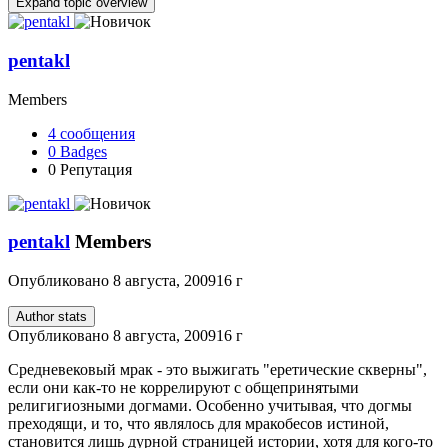
Expand topic overview
pentakl
Members
4
сообщения
0
Badges
0
Репутация
pentakl
Members
Опубликовано
8 августа, 2009
16 г
Author stats
Опубликовано
8 августа, 2009
16 г
Средневековый мрак - это выжигать "еретические скверны",
если они как-то не коррелируют с общепринятыми
религигиозными догмами. Особенно учитывая, что догмы
преходящи, и то, что являлось для мракобесов истиной,
становится лишь дурной страницей истории, хотя для кого-то