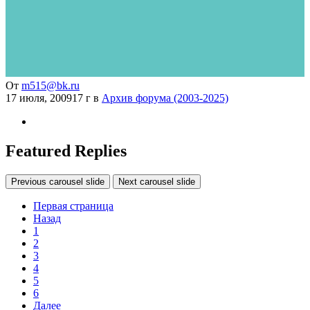
От
m515@bk.ru
17 июля, 2009
17 г
в
Архив форума (2003-2025)
Featured Replies
Previous carousel slide
Next carousel slide
Первая страница
Назад
1
2
3
4
5
6
Далее