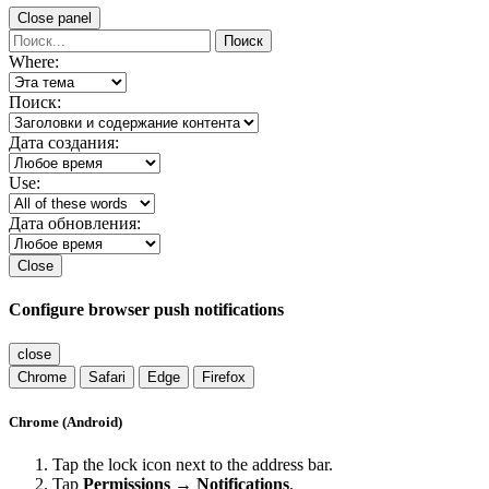
Close panel
Поиск
Where:
Поиск:
Дата создания:
Use:
Дата обновления:
Close
Configure browser push notifications
close
Chrome
Safari
Edge
Firefox
Chrome (Android)
Tap the lock icon next to the address bar.
Tap
Permissions → Notifications
.