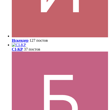
Искендер
127 постов
CI-KP
37 постов