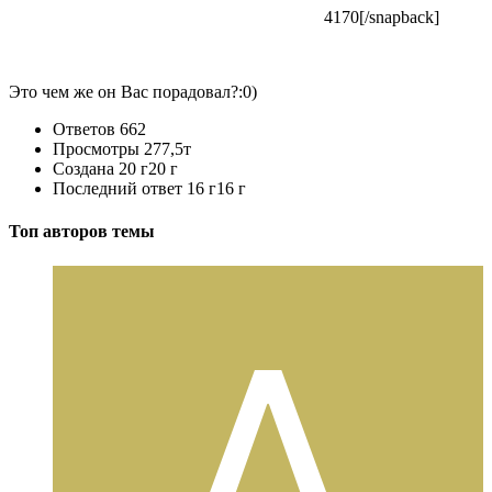
4170[/snapback]
Это чем же он Вас порадовал?:0)
Ответов
662
Просмотры
277,5т
Создана
20 г
20 г
Последний ответ
16 г
16 г
Топ авторов темы