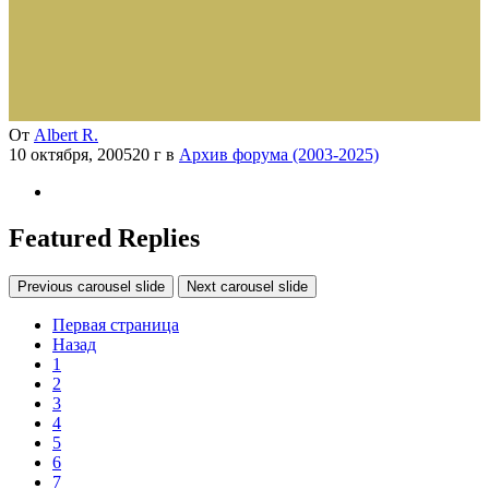
От
Albert R.
10 октября, 2005
20 г
в
Архив форума (2003-2025)
Featured Replies
Previous carousel slide
Next carousel slide
Первая страница
Назад
1
2
3
4
5
6
7