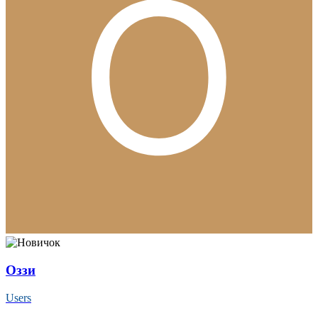
Оззи
Users