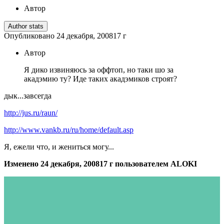
Автор
Author stats
Опубликовано
24 декабря, 2008
17 г
Автор
Я дико извиняюсь за оффтоп, но таки шо за
акадэмию ту? Иде таких акадэмиков строят?
дык...завсегда
http://jus.ru/raun/
http://www.vankb.ru/ru/home/default.asp
Я, ежели что, и жениться могу...
Изменено
24 декабря, 2008
17 г
пользователем ALOKI