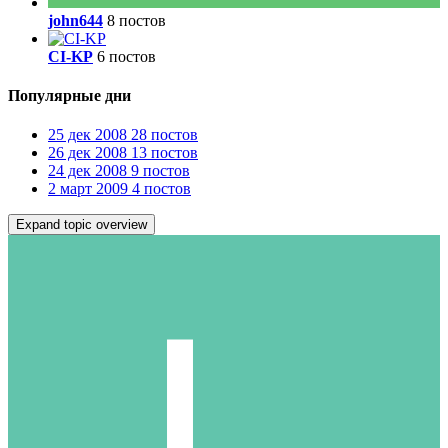
john644
8 постов
CI-KP
6 постов
Популярные дни
25 дек 2008
28 постов
26 дек 2008
13 постов
24 дек 2008
9 постов
2 март 2009
4 постов
Expand topic overview