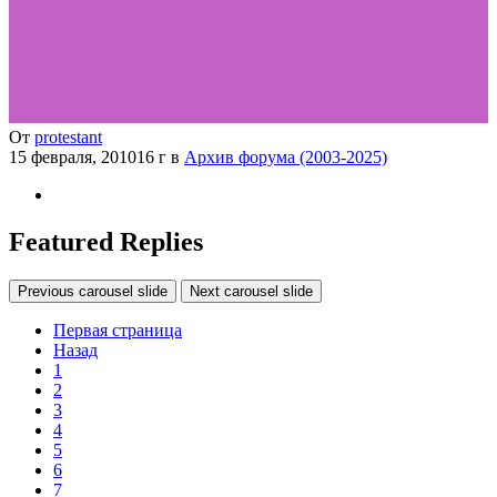
От
protestant
15 февраля, 2010
16 г
в
Архив форума (2003-2025)
Featured Replies
Previous carousel slide
Next carousel slide
Первая страница
Назад
1
2
3
4
5
6
7