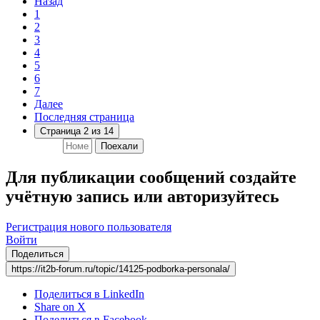
Назад
1
2
3
4
5
6
7
Далее
Последняя страница
Страница 2 из 14
Поехали
Для публикации сообщений создайте
учётную запись или авторизуйтесь
Регистрация нового пользователя
Войти
Поделиться
https://it2b-forum.ru/topic/14125-podborka-personala/
Поделиться в LinkedIn
Share on X
Поделиться в Facebook