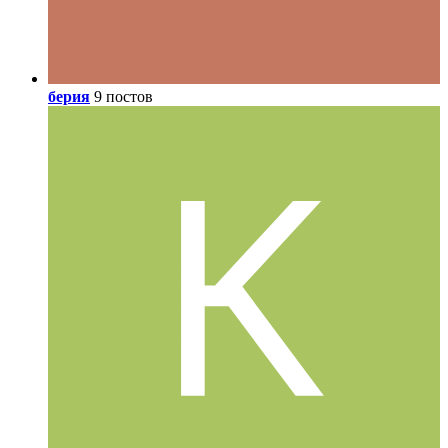
берия
9 постов