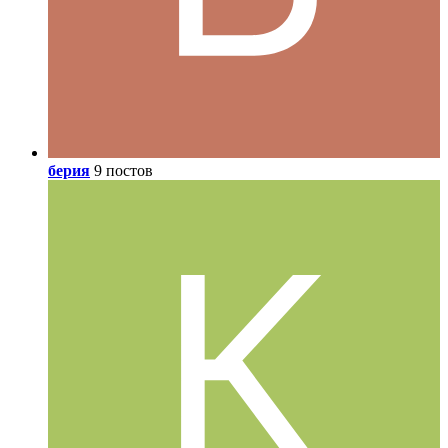
берия
9 постов