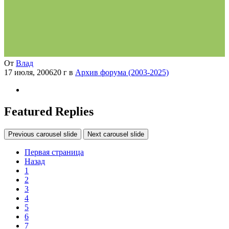
От
Влад
17 июля, 2006
20 г
в
Архив форума (2003-2025)
Featured Replies
Previous carousel slide
Next carousel slide
Первая страница
Назад
1
2
3
4
5
6
7