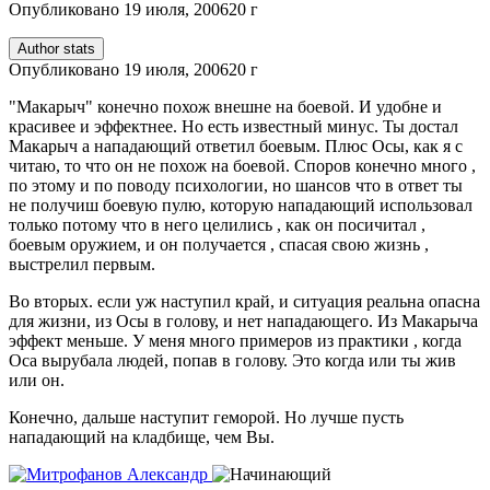
Опубликовано
19 июля, 2006
20 г
Author stats
Опубликовано
19 июля, 2006
20 г
"Макарыч" конечно похож внешне на боевой. И удобне и
красивее и эффектнее. Но есть известный минус. Ты достал
Макарыч а нападающий ответил боевым. Плюс Осы, как я с
читаю, то что он не похож на боевой. Споров конечно много ,
по этому и по поводу психологии, но шансов что в ответ ты
не получиш боевую пулю, которую нападающий использовал
только потому что в него целились , как он посичитал ,
боевым оружием, и он получается , спасая свою жизнь ,
выстрелил первым.
Во вторых. если уж наступил край, и ситуация реальна опасна
для жизни, из Осы в голову, и нет нападающего. Из Макарыча
эффект меньше. У меня много примеров из практики , когда
Оса вырубала людей, попав в голову. Это когда или ты жив
или он.
Конечно, дальше наступит геморой. Но лучше пусть
нападающий на кладбище, чем Вы.