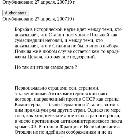
Опубликовано
27 апреля, 2007
19 г
Author stats
Опубликовано
27 апреля, 2007
19 г
Борьба в исторической науке идет между теми, кто
доказывает, что Сталин поступил с Польшей как
сумасшедший негодяй, и между теми, кто
доказывает, что у Сталина не было иного выбора.
Польша же в любом случае остается кем-то вроде
жены Цезаря, которая вне подозрений.
Но так ли это на самом деле ?
Первоначально странами оси, странами,
заключившими Антикоминтерновский пакт —
договор, направленный против СССР как страны
Коминтерна, — были Германия и Италия, затем к
ним примкнули ряд других стран. Однако по мере
того, как хищнические аппетиты стран оси росли,
в число противников антикоминтерновского пакта
кроме СССР отошли Франция и Великобритания.
Отошли не по идейным соображениям и не из