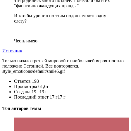
эти родились много позднее. Повесили бы и их
“фанатично жаждущих правды”.
И кто бы уронил по этим подонкам хоть одну
слезу?
Честь имею.
Источник
Только начало третьей мировой с наибольшей вероятностью
положено Эстонией. Все повторяется.
style_emoticons/default/smile6.gif
Ответов
193
Просмотры
61,6т
Создана
19 г
19 г
Последний ответ
17 г
17 г
Топ авторов темы