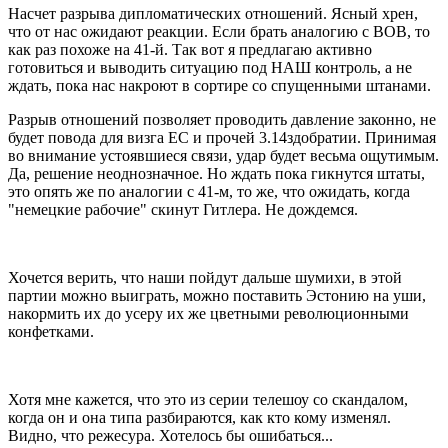
Насчет разрыва дипломатических отношений. Ясный хрен,
что от нас ожидают реакции. Если брать аналогию с ВОВ, то
как раз похоже на 41-й. Так вот я предлагаю активно
готовиться и выводить ситуацию под НАШ контроль, а не
ждать, пока нас накроют в сортире со спущенными штанами.
Разрыв отношений позволяет проводить давление законно, не
будет повода для визга ЕС и прочей 3.14здобратии. Принимая
во внимание устоявшиеся связи, удар будет весьма ощутимым.
Да, решение неоднозначное. Но ждать пока гикнутся штаты,
это опять же по аналогии с 41-м, то же, что ожидать, когда
"немецкие рабочие" скинут Гитлера. Не дождемся.
Хочется верить, что наши пойдут дальше шумихи, в этой
партии можно выиграть, можно поставить Эстонию на уши,
накормить их до усеру их же цветными революционными
конфетками.
Хотя мне кажется, что это из серии телешоу со скандалом,
когда он и она типа разбираются, как кто кому изменял.
Видно, что режесура. Хотелось бы ошибаться...