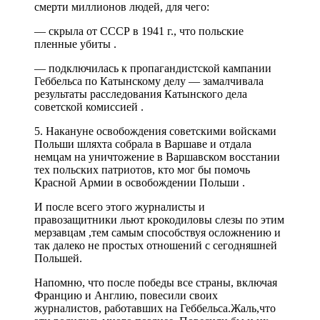
смерти миллионов людей, для чего:
— скрыла от СССР в 1941 г., что польские
пленные убиты .
— подключилась к пропагандистской кампании
Геббельса по Катынскому делу — замалчивала
результаты расследования Катынского дела
советской комиссией .
5. Накануне освобождения советскими войсками
Польши шляхта собрала в Варшаве и отдала
немцам на уничтожение в Варшавском восстании
тех польских патриотов, кто мог бы помочь
Красной Армии в освобождении Польши .
И после всего этого журналисты и
правозащитники льют крокодиловы слезы по этим
мерзавцам ,тем самым способствуя осложнению и
так далеко не простых отношений с сегодняшней
Польшей.
Напомню, что после победы все страны, включая
Францию и Англию, повесили своих
журналистов, работавших на Геббельса.Жаль,что