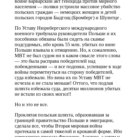
войне варварский акт геноцида против мирного
населения — поляки устроили массовое убийство
польских граждан — немецких женщин и детей
польских городов Быдгощ (Бромберг) и Шулитце .
По Уставу Нюрнбергского международного
военного трибунала руководители Польши и их
пособники обязаны были сидеть на скамье
подсудимых, ибо кровь 55 млн. убитых по вине
Польши взывала к отмщению. Но, к сожалению,
МВТ не был судом ни в каком смысле этого слова
— это была расправа победителей над
побежденными — и все подонки, успевшие в ходе
войны переметнуться на сторону победителей,
суда избежали. Но вина их по Уставу МВТ не
исчезла и не стала меньше! Оттого, что подлая
шляхта избежала суда, десятки миллионов убитых
не встали из своих могил!!
Но и это не все.
Проклятая польская шляхта, образовавшая за
границей правительство Польши в эмиграции,
сделала все, чтобы Вторая мировая война
протекала в самой тяжелой и кровавой форме. Ибо
немедленно предала Францию, Англию, а затем и