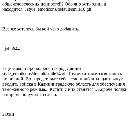
общечеловеческих ценностей? Обычно хоть один, а
находится...
style_emoticons/default/smile10.gif
Все же хотелось бы кой чего добавить...
2john644
Еще забыли про вольный город Данциг
style_emoticons/default/smile14.gif
Там ляхи тоже засветились
по полной. Вот представьте себе, если прибалты щас начнут
вводить войска в Калининградскую область для обеспечения
таможенного режима... Кстати с них станется... Короче поляки
и впрямь получили за дело.
2Оззи