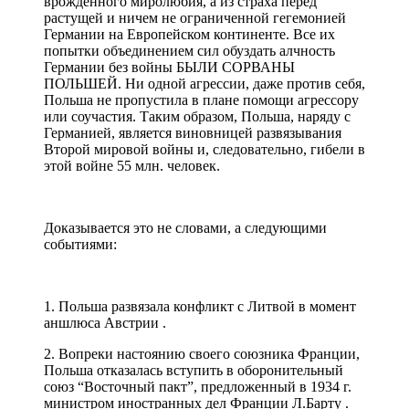
врожденного миролюбия, а из страха перед
растущей и ничем не ограниченной гегемонией
Германии на Европейском континенте. Все их
попытки объединением сил обуздать алчность
Германии без войны БЫЛИ СОРВАНЫ
ПОЛЬШЕЙ. Ни одной агрессии, даже против себя,
Польша не пропустила в плане помощи агрессору
или соучастия. Таким образом, Польша, наряду с
Германией, является виновницей развязывания
Второй мировой войны и, следовательно, гибели в
этой войне 55 млн. человек.
Доказывается это не словами, а следующими
событиями:
1. Польша развязала конфликт с Литвой в момент
аншлюса Австрии .
2. Вопреки настоянию своего союзника Франции,
Польша отказалась вступить в оборонительный
союз “Восточный пакт”, предложенный в 1934 г.
министром иностранных дел Франции Л.Барту .