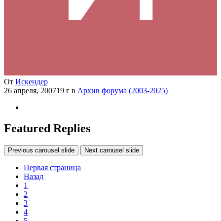
От
Искендер
26 апреля, 2007
19 г
в
Архив форума (2003-2025)
Featured Replies
Previous carousel slide
Next carousel slide
Первая страница
Назад
1
2
3
4
5