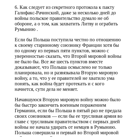
6. Как следует из секретного протокола к пакту
Галифакс-Рачинский, даже за несколько дней до
войны польское правительство думало не об
обороне, а о том, как захватить Литву и ограбить
Румынию .
Если бы Польша поступила честно по отношению
к своему старинному союзнику Франции хотя бы
по одному из первых пяти пунктов, можно с
уверенностью сказать, что Второй мировой войны
не было бы. Все же шесть пунктов вместе
доказывают, что Польша осмыслено не только
планировала, но и развязывала Вторую мировую
войну, а то, что у ее правителей не хватило ума
понять, как война будет протекать и с кого
начнется, сути дела не меняет.
Начавшуюся Вторую мировую войну можно было
бы быстро закончить военным поражением
Германии, если бы Польша в пятый раз не предала
своих союзников — если бы ее трусливая армия во
главе с трусливым правительством с первых дней
войны не начала удирать от немцев в Румынию.
Польша совершила и первый во Второй мировой