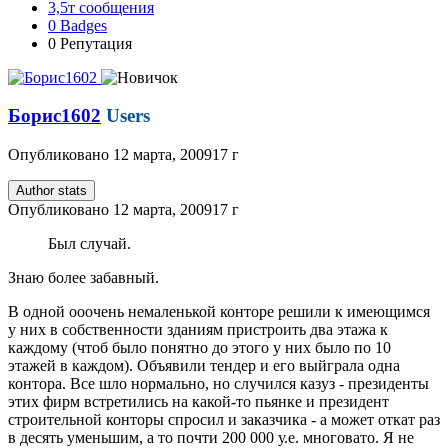
3,5т
сообщения
0
Badges
0
Репутация
Борис1602
Users
Опубликовано
12 марта, 2009
17 г
Author stats
Опубликовано
12 марта, 2009
17 г
Был случай.
Знаю более забавный.
В одной ооочень немаленькой конторе решили к имеющимся
у них в собственности зданиям пристроить два этажа к
каждому (чтоб было понятно до этого у них было по 10
этажей в каждом). Объявили тендер и его выйграла одна
контора. Все шло нормально, но случился казуз - президенты
этих фирм встретились на какой-то пьянке и президент
строительной конторы спросил и заказчика - а может откат раз
в десять уменьшим, а то почти 200 000 у.е. многовато. Я не