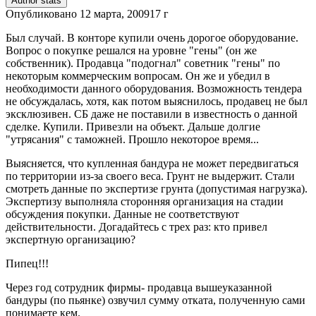
Author stats
Опубликовано
12 марта, 2009
17 г
Был случай. В конторе купили очень дорогое оборудование.
Вопрос о покупке решался на уровне "гены" (он же
собственник). Продавца "подогнал" советник "гены" по
некоторым коммерческим вопросам. Он же и убедил в
необходимости данного оборудования. Возможность тендера
не обсуждалась, хотя, как потом выяснилось, продавец не был
эксклюзивен. СБ даже не поставили в известность о данной
сделке. Купили. Привезли на объект. Дальше долгие
"утрясания" с таможней. Прошло некоторое время...
Выясняется, что купленная бандура не может передвигаться
по территории из-за своего веса. Грунт не выдержит. Стали
смотреть данные по экспертизе грунта (допустимая нагрузка).
Экспертизу выполняла сторонняя организация на стадии
обсуждения покупки. Данные не соответствуют
действительности. Догадайтесь с трех раз: кто привел
экспертную организацию?
Пипец!!!
Через год сотрудник фирмы- продавца вышеуказанной
бандуры (по пьянке) озвучил сумму отката, полученную сами
понимаете кем.