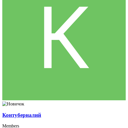
Контуберналий
Members