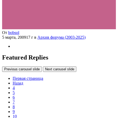
От
bobsol
5 марта, 2009
17 г
в
Архив форума (2003-2025)
Featured Replies
Previous carousel slide
Next carousel slide
Первая страница
Назад
4
5
6
7
8
9
10