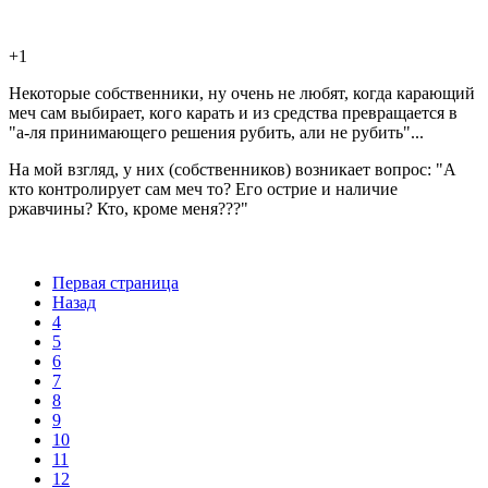
+1
Некоторые собственники, ну очень не любят, когда карающий
меч сам выбирает, кого карать и из средства превращается в
"а-ля принимающего решения рубить, али не рубить"...
На мой взгляд, у них (собственников) возникает вопрос: "А
кто контролирует сам меч то? Его острие и наличие
ржавчины? Кто, кроме меня???"
Первая страница
Назад
4
5
6
7
8
9
10
11
12