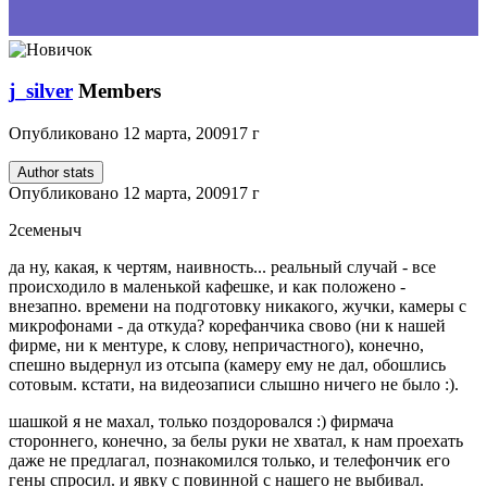
j_silver
Members
Опубликовано
12 марта, 2009
17 г
Author stats
Опубликовано
12 марта, 2009
17 г
2семеныч
да ну, какая, к чертям, наивность... реальный случай - все
происходило в маленькой кафешке, и как положено -
внезапно. времени на подготовку никакого, жучки, камеры с
микрофонами - да откуда? корефанчика свово (ни к нашей
фирме, ни к ментуре, к слову, непричастного), конечно,
спешно выдернул из отсыпа (камеру ему не дал, обошлись
сотовым. кстати, на видеозаписи слышно ничего не было :).
шашкой я не махал, только поздоровался :) фирмача
стороннего, конечно, за белы руки не хватал, к нам проехать
даже не предлагал, познакомился только, и телефончик его
гены спросил. и явку с повинной с нашего не выбивал.