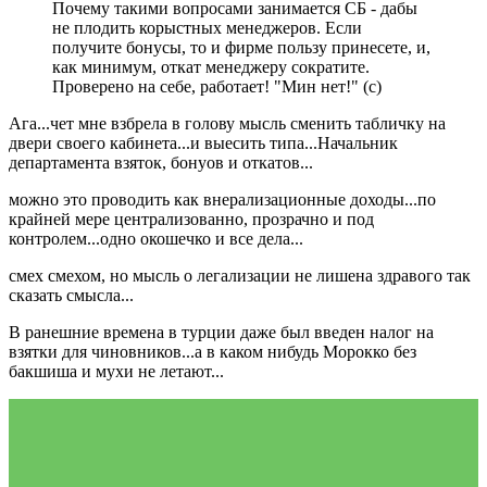
Почему такими вопросами занимается СБ - дабы
не плодить корыстных менеджеров. Если
получите бонусы, то и фирме пользу принесете, и,
как минимум, откат менеджеру сократите.
Проверено на себе, работает! "Мин нет!" (с)
Ага...чет мне взбрела в голову мысль сменить табличку на
двери своего кабинета...и выесить типа...Начальник
департамента взяток, бонуов и откатов...
можно это проводить как внерализационные доходы...по
крайней мере централизованно, прозрачно и под
контролем...одно окошечко и все дела...
смех смехом, но мысль о легализации не лишена здравого так
сказать смысла...
В ранешние времена в турции даже был введен налог на
взятки для чиновников...а в каком нибудь Морокко без
бакшиша и мухи не летают...