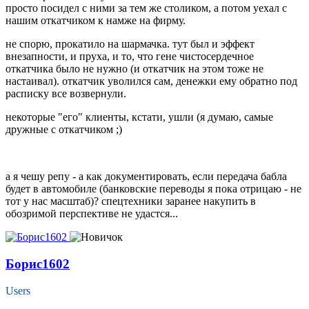
просто посидел с ними за тем же столиком, а потом уехал с
нашим откатчиком к намже на фирму.
не спорю, прокатило на шармачка. тут был и эффект
внезапности, и пруха, и то, что гене чистосердечное
откатчика было не нужно (и откатчик на этом тоже не
настаивал). откатчик уволился сам, денежки ему обратно под
расписку все возвернули.
некоторые "его" клиенты, кстати, ушли (я думаю, самые
дружные с откатчиком ;)
а я чешу репу - а как документировать, если передача бабла
будет в автомобиле (банковские переводы я пока отрицаю - не
тот у нас масштаб)? спецтехники заранее накупить в
обозримой перспективе не удастся...
Борис1602
Users