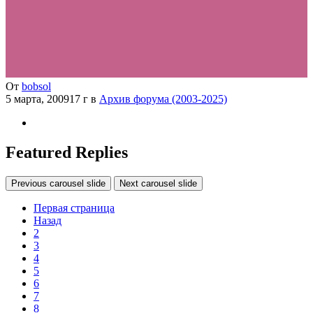
От
bobsol
5 марта, 2009
17 г
в
Архив форума (2003-2025)
Featured Replies
Previous carousel slide
Next carousel slide
Первая страница
Назад
2
3
4
5
6
7
8