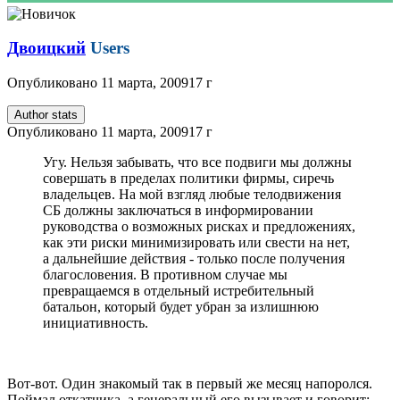
Двоицкий
Users
Опубликовано
11 марта, 2009
17 г
Author stats
Опубликовано
11 марта, 2009
17 г
Угу. Нельзя забывать, что все подвиги мы должны
совершать в пределах политики фирмы, сиречь
владельцев. На мой взгляд любые телодвижения
СБ должны заключаться в информировании
руководства о возможных рисках и предложениях,
как эти риски минимизировать или свести на нет,
а дальнейшие действия - только после получения
благословения. В противном случае мы
превращаемся в отдельный истребительный
батальон, который будет убран за излишнюю
инициативность.
Вот-вот. Один знакомый так в первый же месяц напоролся.
Поймал откатчика, а генеральный его вызывает и говорит: