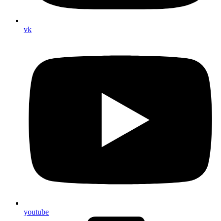
vk
youtube