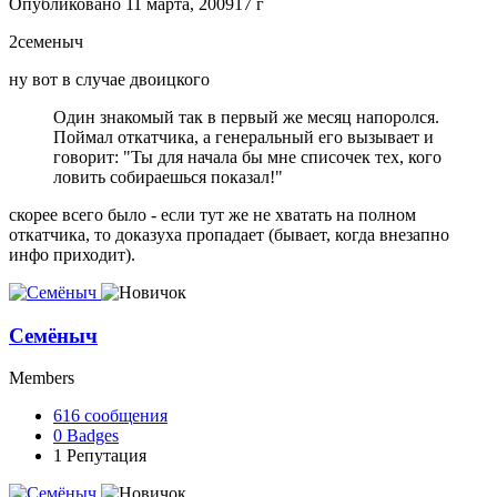
Опубликовано
11 марта, 2009
17 г
2семеныч
ну вот в случае двоицкого
Один знакомый так в первый же месяц напоролся.
Поймал откатчика, а генеральный его вызывает и
говорит: "Ты для начала бы мне списочек тех, кого
ловить собираешься показал!"
скорее всего было - если тут же не хватать на полном
откатчика, то доказуха пропадает (бывает, когда внезапно
инфо приходит).
Семёныч
Members
616
сообщения
0
Badges
1
Репутация