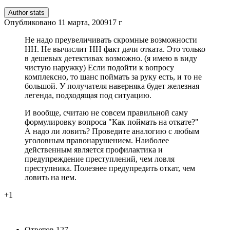
Author stats
Опубликовано
11 марта, 2009
17 г
Не надо преувеличивать скромные возможности
НН. Не вычислит НН факт дачи отката. Это только
в дешевых детективах возможно. (я имею в виду
чистую наружку) Если подойти к вопросу
комплексно, то шанс поймать за руку есть, и то не
большой. У получателя наверняка будет железная
легенда, подходящая под ситуацию.
И вообще, считаю не совсем правильной саму
формулировку вопроса "Как поймать на откате?"
А надо ли ловить? Проведите аналогию с любым
уголовным правонарушением. Наиболее
действенным является профилактика и
предупреждение преступлений, чем ловля
преступника. Полезнее предупредить откат, чем
ловить на нем.
+1
Ответов
127