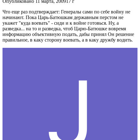
Опубликовано
11 марта, 2009
17 г
Что еще раз подтверждает: Генералы сами по себе войну не
начинают. Пока Царь-Батюшкам державным перстом не
укажет "куда воевать" - сиди и к войне готовься. Ну, а
разведка... на то и разведка, чтоб Царю-Батюшке вовремя
информацию объективную подать, дабы принял Он решение
правильное, в каку сторону воевать, а в каку дружбу водить.