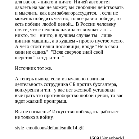
для вас он - никто и ничто. Ничей авторитет
давлеть на вас не может; вы свободны действовать
и мыслить, как вам заблагорассудится. .. если не
можешь победить честно, то все равно победи, то
есть победи любой ценой... В России человеку
почти, что с пеленок начинают внушать: ты -
никто, ты - ничто, в лучшем случае ты - лишь
винтик машины, а в худшем - просто пустое место.
А чего стоят наши пословицы, вроде "Не в свои
сани не садись", "Всяк сверчок знай свой
шерсток" и т.д. и т.п. "
Источник тот же.
А теперь вывод: если изначально начиная
деятельность сотрудника СБ против бухгалтера,
конкурента и т.п. у вас нет жесткой установки
выиграть это противоборство любой ценой, то вас
ждет жалкий проигрыш.
Вы не согласны? Искусство побеждать работает
не только в войну.
style_emoticons/default/smile14.gif
16691[/snapback]