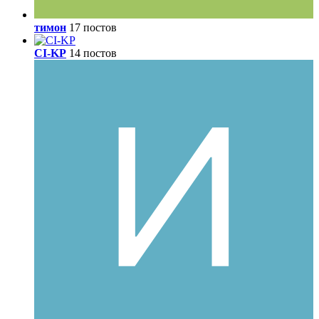
тимон
17 постов
CI-KP
14 постов