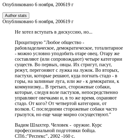
Опубликовано
6 ноября, 2006
19 г
Author stats
Опубликовано
6 ноября, 2006
19 г
Не хотел вступать в дискуссию, но...
Процитирую "Любое общество -
рабовладельческое, демократическое, тоталитарное
- можно условно уподобить отаре овец. Отару же
составляют (или сопровождают) четыре категории
существ. Во первых, овцы. Их стригут, пасут,
режут, перегоняют с лужка на лужок. Во вторых,
пастухи, которые решают, куда погнать стадо - в
горы, на заливные луга, или же - к демократии, к
коммунизму... В третьих, сторожевые собаки,
которые, следуя воле пастухов, непосредственно
управляют овечками и, в то же время, охраняют
стадо. От кого? От четвертой категории, от
волков. С последними сторожевые собаки часто
грызутся, но еще чаще мирно сосуществуют."
Вадим Шлахтер. Человек - оружие. Курс
профессиональной подготовки бойца.
СПб.:"Респекс", 2002 -160 с.