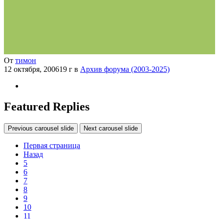
От
тимон
12 октября, 2006
19 г
в
Архив форума (2003-2025)
Featured Replies
Previous carousel slide
Next carousel slide
Первая страница
Назад
5
6
7
8
9
10
11