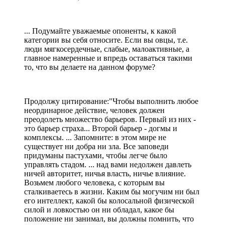
... Подумайте уважаемые опоненты, к какой
категории вы себя относите. Если вы овцы, т.е.
люди мягкосердечные, слабые, малоактивные, а
главное намеренные и впредь оставаться такими
то, что вы делаете на данном форуме?
Продолжу цитирование:"Чтобы выполнить любое
неординарное действие, человек должен
преодолеть множество барьеров. Первый из них -
это барьер страха... Второй барьер - догмы и
комплексы. ... Запомните: в этом мире не
существует ни добра ни зла. Все заповеди
придуманы пастухами, чтобы легче было
управлять стадом. ... над вами недолжен давлеть
ничей авторитет, ничья власть, ничье влияние.
Возьмем любого человека, с которым вы
сталкиваетесь в жизни. Каким бы могучим ни был
его интеллект, какой бы колосальной физической
силой и ловкостью он ни обладал, какое бы
положение ни занимал, вы должны помнить, что