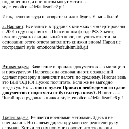
подчиненных, а они потом могут мстить…
style_emoticons/default/smile2.gif
Итак, решение суда о возврате книжек будет. У нас - было!
2. Вариант
. Все записи в трудовых книжках сконвертированы
в 2001 году и хранятся в Пенсионном фонде РФ. Значит,
нужно сделать официальный запрос, получить ответ и на
основании этого ответа заполнить книжки вновь! Народ не
пострадает!
style_emoticons/default/smile8.gif
Вторая задача
. Заявление о пропаже документов – в милицию
и прокуратуру. Налоговая на основании этих заявлений
сделает проверку и начислит налоги по среднему. Иногда ведь
это ВЫГОДНО! Нужно посчитать. Если же не выгодно –
тогда суд. Но …
опять нужен Приказ о необходимости сдачи
документов с подотчета от бухгалтера кому?.
И опять ….
Читай про трудовые книжки.
style_emoticons/default/smile6.gif
Третья задача
. Решается военными методами. Здесь я не
специалист. Но нашему директору мои соучредители руку
сломали. Хоть и до сих пор мне говорят, что это не они…