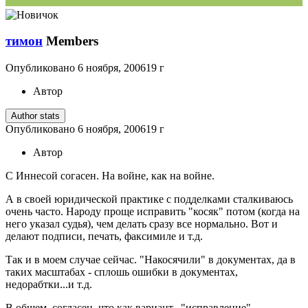
тимон
Members
Опубликовано
6 ноября, 2006
19 г
Автор
Author stats
Опубликовано
6 ноября, 2006
19 г
Автор
С Иннесой согасен. На войне, как на войне.
А в своей юридической практике с подделками сталкиваюсь
очень часто. Народу проще исправить "косяк" потом (когда на
него указал судья), чем делать сразу все нормально. Вот и
делают подписи, печать, факсимиле и т.д.
Так и в моем случае сейчас. "Накосячили" в документах, да в
таких масштабах - сплошь ошибки в документах,
недорабтки...и т.д.
В общем, согласен, что как вариант..."исправление"