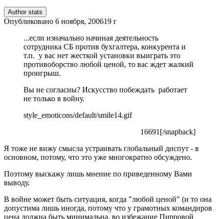
Author stats
Опубликовано
6 ноября, 2006
19 г
...если изначально начиная деятельность
сотрудника СБ против бухгалтера, конкурента и
т.п. у вас нет жесткой установки выиграть это
противоборство любой ценой, то вас ждет жалкий
проигрыш.
Вы не согласны? Искусство побеждать работает
не только в войну.
style_emoticons/default/smile14.gif
16691[/snapback]
Я тоже не вижу смысла устраивать глобальный диспут - в
основном, потому, что это уже многократно обсуждено.
Поэтому выскажу лишь мнение по приведенному Вами
выводу.
В войне может быть ситуация, когда "любой ценой" (и то она
допустима лишь иногда, потому что у грамотных командиров
цена должна быть минимальна, во избежание Пирровой