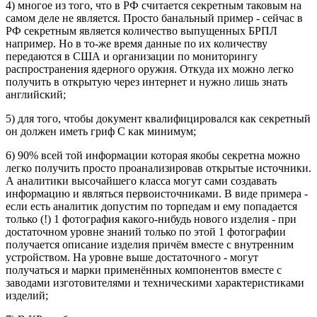
4) многое из того, что в РФ считается секретным таковым на
самом деле не является. Просто банальный пример - сейчас в
РФ секретным является количество выпущенных БРПЛ
например. Но в то-же время данные по их количеству
передаются в США и организации по мониторингу
распространения ядерного оружия. Откуда их можно легко
получить в открытую через интернет и нужно лишь знать
английский;
5) для того, чтобы документ квалифицировался как секретный
он должен иметь гриф С как минимум;
6) 90% всей той информации которая якобы секретна можно
легко получить просто проанализировав открытые источники.
А аналитики высочайшего класса могут сами создавать
информацию и являться первоисточниками. В виде примера -
если есть аналитик допустим по торпедам и ему попадается
только (!) 1 фотография какого-нибудь нового изделия - при
достаточном уровне знаний только по этой 1 фотографии
получается описание изделия причём вместе с внутренним
устройством. На уровне выше достаточного - могут
получаться и марки применённых компонентов вместе с
заводами изготовителями и техническими характеристиками
изделий;