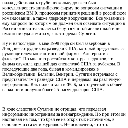
начал действовать грубо поскольку должен был
консультировать английскую фирму по вопросам ситуации в
российском ВМФ, процессам принятия решений в российском
командовании, а также ядерному вооружению. Все указанные
ему вопросы по которым он должен был освещать ситуацию в
России относительно легко берутся чистой аналитикой и не
нужно никуда ломиться, как это делал Сутягин.
Ну и напоследок "в мае 1998 года он был завербован в
Лондоне сотрудником разведки США, который представлялся
руководителем консалтинговой фирмы "Альтернатив
фьючерс". По мнению российских контрразведчиков, эта
фирма служила крышей для спецслужб США за рубежом. В
последующие два года, бывая в командировках в
Великобритании, Бельгии, Венгрии, Сутягин встречался с
представителями разведки США и передавал им различную
информацию. Как подсчитали в ФСБ, за это ученый в общей
сложности получил более 25 тысяч долларов США.
В ходе следствия Сутягин не отрицал, что передавал
информацию иностранцам за вознаграждение. Но при этом он
настаивал на том, что брал ее из открытых источников, в
основном из газет и журналов. Не исключено, что это