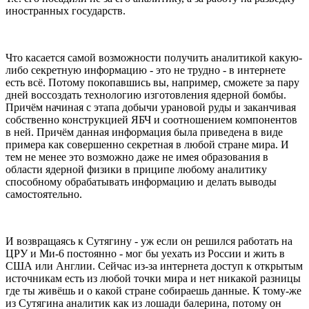
иностранных государств.
Что касается самой возможности получить аналитикой какую-
либо секретную информацию - это не трудно - в интернете
есть всё. Потому покопавшись вы, например, сможете за пару
дней воссоздать технологию изготовления ядерной бомбы.
Причём начиная с этапа добычи урановой руды и заканчивая
собственно конструкцией ЯБЧ и соотношением компонентов
в ней. Причём данная информация была приведена в виде
примера как совершенно секретная в любой стране мира. И
тем не менее это возможно даже не имея образования в
области ядерной физики в приципе любому аналитику
способному обрабатывать информацию и делать выводы
самостоятельно.
И возвращаясь к Сутягину - уж если он решился работать на
ЦРУ и Ми-6 постоянно - мог бы уехать из России и жить в
США или Англии. Сейчас из-за интернета доступ к открытым
источникам есть из любой точки мира и нет никакой разницы
где ты живёшь и о какой стране собираешь данные. К тому-же
из Сутягина аналитик как из лошади балерина, потому он