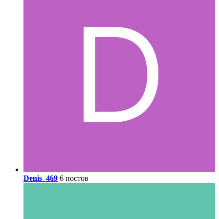
Denis_469
6 постов