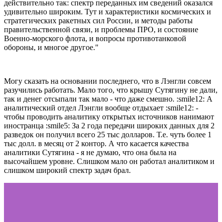
действительно так: спектр переданных им сведений оказался
удивительно широким. Тут и характеристики космических и
стратегических ракетных сил России, и методы работы
правительственной связи, и проблемы ПРО, и состояние
Военно-морского флота, и вопросы противотанковой
обороны, и многое другое."
Могу сказать на основании последнего, что в Лэнгли совсем
разучились работать. Мало того, что крышу Сутягину не дали,
так и денег отсыпали так мало - что даже смешно. :smile12: А
аналитический отдел Лэнгли вообще отдыхает :smile12: -
чтобы проводить аналитику открытых источников нанимают
иностранца :smile5: За 2 года передачи широких данных для 2
разведок он получил всего 25 тыс долларов. Т.е. чуть более 1
тыс долл. в месяц от 2 контор. А что касается качества
аналитики Сутягина - я не думаю, что она была на
высочайшем уровне. Слишком мало он работал аналитиком и
слишком широкий спектр задач брал.