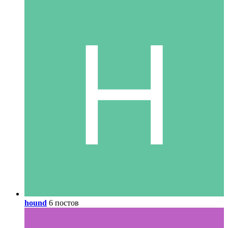
hound
6 постов