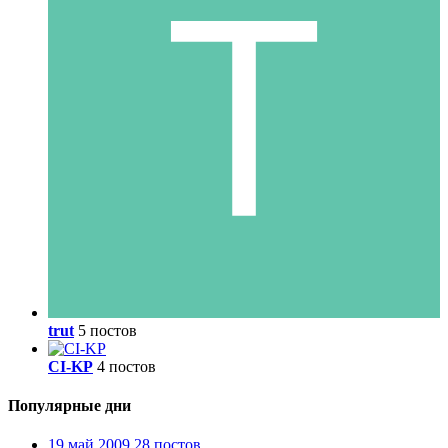
trut
5 постов
CI-KP
4 постов
Популярные дни
19 май 2009
28 постов