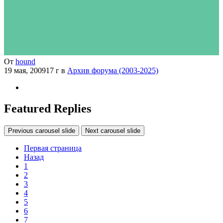
От
hound
19 мая, 2009
17 г
в
Архив форума (2003-2025)
Featured Replies
Previous carousel slide
Next carousel slide
Первая страница
Назад
1
2
3
4
5
6
7