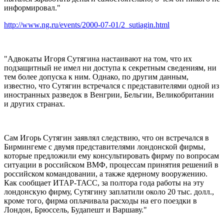
информировал."
http://www.ng.ru/events/2000-07-01/2_sutiagin.html
"Адвокаты Игоря Сутягина настаивают на том, что их
подзащитный не имел ни доступа к секретным сведениям, ни
тем более допуска к ним. Однако, по другим данным,
известно, что Сутягин встречался с представителями одной из
иностранных разведок в Венгрии, Бельгии, Великобритании
и других странах.
Сам Игорь Сутягин заявлял следствию, что он встречался в
Бирмингеме с двумя представителями лондонской фирмы,
которые предложили ему консультировать фирму по вопросам
ситуации в российском ВМФ, процессам принятия решений в
российском командовании, а также ядерному вооружению.
Как сообщает ИТАР-ТАСС, за полтора года работы на эту
лондонскую фирму, Сутягину заплатили около 20 тыс. долл.,
кроме того, фирма оплачивала расходы на его поездки в
Лондон, Брюссель, Будапешт и Варшаву."