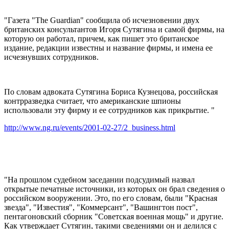
"Газета "The Guardian" сообщила об исчезновении двух
британских консультантов Игоря Сутягина и самой фирмы, на
которую он работал, причем, как пишет это британское
издание, редакции известны и название фирмы, и имена ее
исчезнувших сотрудников.
По словам адвоката Сутягина Бориса Кузнецова, российская
контрразведка считает, что американские шпионы
использовали эту фирму и ее сотрудников как прикрытие. "
http://www.ng.ru/events/2001-02-27/2_business.html
"На прошлом судебном заседании подсудимый назвал
открытые печатные источники, из которых он брал сведения о
российском вооружении. Это, по его словам, были "Красная
звезда", "Известия", "Коммерсант", "Вашингтон пост",
пентагоновcкий сборник "Советская военная мощь" и другие.
Как утверждает Сутягин, такими сведениями он и делился с