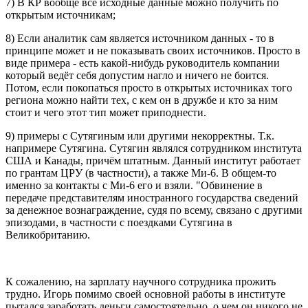
7) В КР вообще все исходные данные можно получить по
открытым источникам;
8) Если аналитик сам является источником данных - то в
принципе может и не показывать своих источников. Просто в
виде примера - есть какой-нибудь руководитель компании
который ведёт себя допустим нагло и ничего не боится.
Потом, если покопаться просто в открытых источниках того
региона можно найти тех, с кем он в дружбе и кто за ним
стоит и чего этот тип может приподнести.
9) примеры с Сутягиным или другими некорректны. Т.к.
напримере Сутягина. Сутягин являлся сотрудником института
США и Канады, причём штатным. Данный институт работает
по грантам ЦРУ (в частности), а также Ми-6. В общем-то
именно за контакты с Ми-6 его и взяли. "Обвинение в
передаче представителям иностранного государства сведений
за денежное вознаграждение, судя по всему, связано с другими
эпизодами, в частности с поездками Сутягина в
Великобританию.
К сожалению, на зарплату научного сотрудника прожить
трудно. Игорь помимо своей основной работы в институте
пытался заработать деньги самостоятельно, о чем он никого не