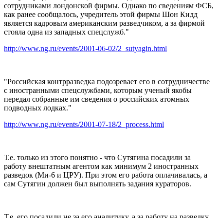
сотрудниками лондонской фирмы. Однако по сведениям ФСБ,
как ранее сообщалось, учредитель этой фирмы Шон Кидд
является кадровым американским разведчиком, а за фирмой
стояла одна из западных спецслужб."
http://www.ng.ru/events/2001-06-02/2_sutyagin.html
"Российская контрразведка подозревает его в сотрудничестве
с иностранными спецслужбами, которым ученый якобы
передал собранные им сведения о российских атомных
подводных лодках."
http://www.ng.ru/events/2001-07-18/2_process.html
Т.е. только из этого понятно - что Сутягина посадили за
работу внештатным агентом как минимум 2 иностранных
разведок (Ми-6 и ЦРУ). При этом его работа оплачивалась, а
сам Сутягин должен был выполнять задания кураторов.
Т.е. его посадили не за его аналитику, а за работу на разведку