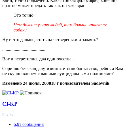
Блин, точно подмечено. Какая тонкая философия, конечно
враг не может предать так как он уже враг.
Это точно.
Чем больше узнаю людей, тем больше нравятся
собаки
Ну и что дальше, стать на четвереньки и залаять?
........................................
Вот и встретились два одиночества...
Сори шо без скандалу, извините за любопытство, ребят, а Вам
не скучно вдвоем с вашими суицидальными подписями?
Изменено
24 июля, 2008
18 г
пользователем Sadovnik
CI-KP
Users
6,9т
сообщения