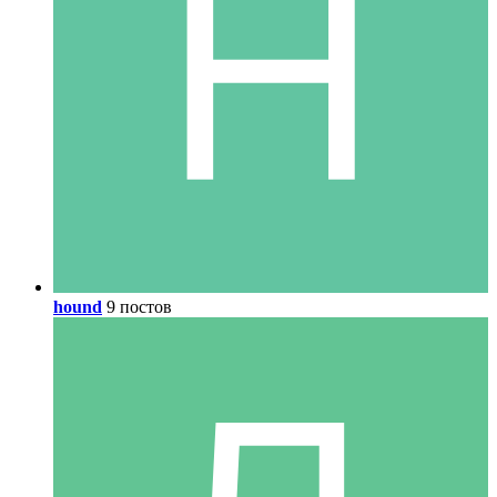
hound
9 постов