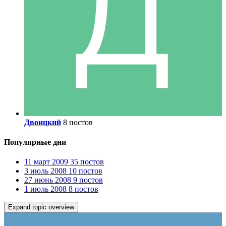
Двоицкий
8 постов
Популярные дни
11 март 2009
35 постов
3 июль 2008
10 постов
27 июнь 2008
9 постов
1 июль 2008
8 постов
Expand topic overview