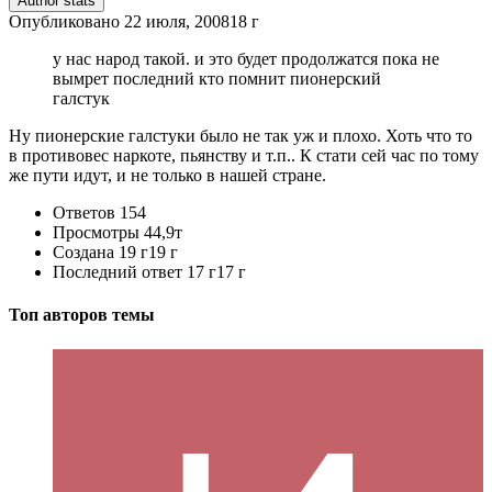
Author stats
Опубликовано
22 июля, 2008
18 г
у нас народ такой. и это будет продолжатся пока не
вымрет последний кто помнит пионерский
галстук
Ну пионерские галстуки было не так уж и плохо. Хоть что то
в противовес наркоте, пьянству и т.п.. К стати сей час по тому
же пути идут, и не только в нашей стране.
Ответов
154
Просмотры
44,9т
Создана
19 г
19 г
Последний ответ
17 г
17 г
Топ авторов темы