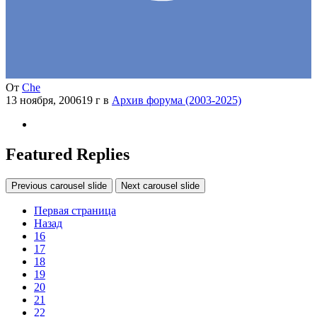
От
Che
13 ноября, 2006
19 г
в
Архив форума (2003-2025)
Featured Replies
Previous carousel slide
Next carousel slide
Первая страница
Назад
16
17
18
19
20
21
22