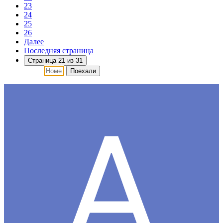
23
24
25
26
Далее
Последняя страница
Страница 21 из 31
Поехали