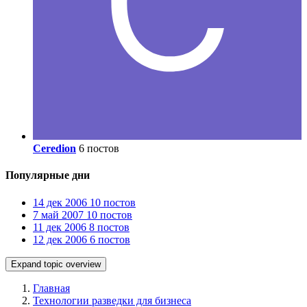
Ceredion
6 постов
Популярные дни
14 дек 2006
10 постов
7 май 2007
10 постов
11 дек 2006
8 постов
12 дек 2006
6 постов
Expand topic overview
Главная
Технологии разведки для бизнеса