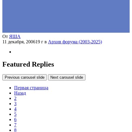
От
ЯША
11 декабря, 2006
19 г
в
Архив форума (2003-2025)
Featured Replies
Previous carousel slide
Next carousel slide
Первая страница
Назад
2
3
4
5
6
7
8