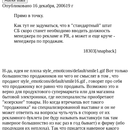
Author stats
Опубликовано
16 декабря, 2006
19 г
Прямо в точку.
Как тут не задуматься, что в "стандартный" штат
СБ скоро станет необходимо вводить должность
менеджера по рекламе и PR, а может и еще круче -
менеджера по продажам.
18303[/snapback]
Н-да, идея не плоха
style_emoticons/default/smile1.gif
Вот только
большинство продажников ни чего не смыслят в том , что
продают
style_emoticons/default/smile16.gif
, говорят про себя
что продажнику все равно что продавать. Возможно это и
верно для продуктового супермаркета или для магазина
бытовой электроники, где неспециалисты приобретают
"юзерские" товары. Но когда втречаешь вот такого
"продажника" на специализированной выставке и он не
может ответить на вопросы чуть-чуть в сторону от их
рекламного буклета (не буду называть выставку(и так там
наверное большинство из нас раз в год бывает) и фирму (ибо
продукция их неплоха). Так что придется наверное какого