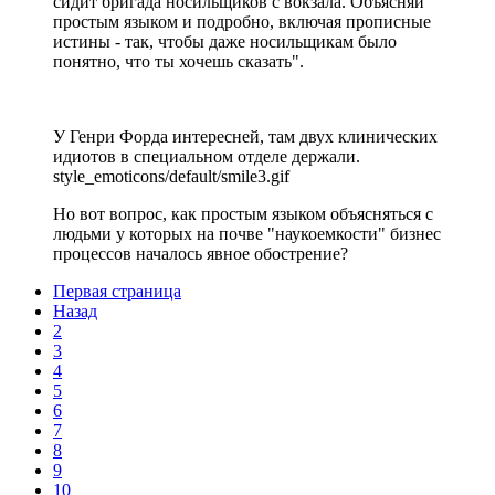
сидит бригада носильщиков с вокзала. Объясняй
простым языком и подробно, включая прописные
истины - так, чтобы даже носильщикам было
понятно, что ты хочешь сказать".
У Генри Форда интересней, там двух клинических
идиотов в специальном отделе держали.
style_emoticons/default/smile3.gif
Но вот вопрос, как простым языком объясняться с
людьми у которых на почве "наукоемкости" бизнес
процессов началось явное обострение?
Первая страница
Назад
2
3
4
5
6
7
8
9
10