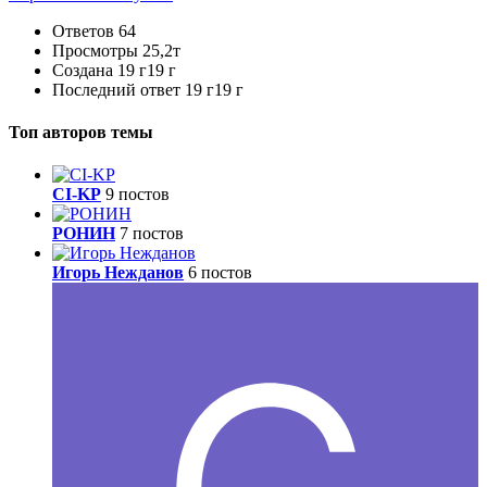
Ответов
64
Просмотры
25,2т
Создана
19 г
19 г
Последний ответ
19 г
19 г
Топ авторов темы
CI-KP
9 постов
РОНИН
7 постов
Игорь Нежданов
6 постов