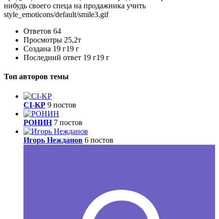
нибудь своего спеца на продажника учить
style_emoticons/default/smile3.gif
Ответов
64
Просмотры
25,2т
Создана
19 г
19 г
Последний ответ
19 г
19 г
Топ авторов темы
CI-KP
9 постов
РОНИН
7 постов
Игорь Нежданов
6 постов