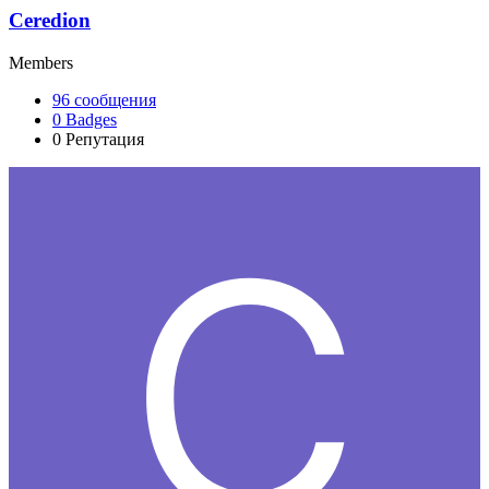
Ceredion
Members
96
сообщения
0
Badges
0
Репутация