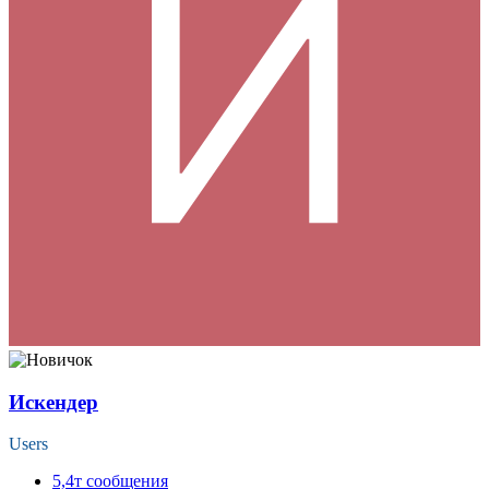
Искендер
Users
5,4т
сообщения