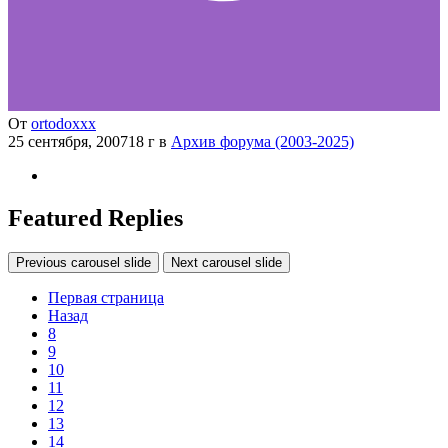
От
ortodoxxx
25 сентября, 2007
18 г
в
Архив форума (2003-2025)
Featured Replies
Previous carousel slide
Next carousel slide
Первая страница
Назад
8
9
10
11
12
13
14