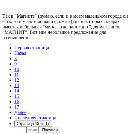
Так в "Магните" (думаю, если и в моем маленьком городе он
есть, то и у вас в больших тоже =)) на некоторых товарах
имеется небольшая "метка", где написано "для магазинов
"МАГНИТ". Вот еще небольшое предложение для
размышления.
Первая страница
Назад
8
9
10
11
12
13
14
15
16
17
Далее
Последняя страница
Страница 13 из 17
Поехали